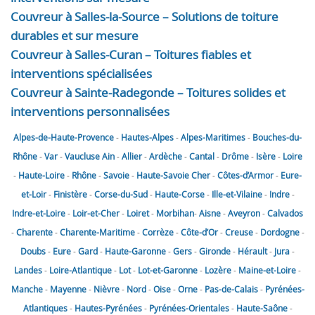
Couvreur à Salles-la-Source – Solutions de toiture
durables et sur mesure
Couvreur à Salles-Curan – Toitures fiables et
interventions spécialisées
Couvreur à Sainte-Radegonde – Toitures solides et
interventions personnalisées
Alpes-de-Haute-Provence
-
Hautes-Alpes
-
Alpes-Maritimes
-
Bouches-du-
Rhône
-
Var
-
Vaucluse
Ain
-
Allier
-
Ardèche
-
Cantal
-
Drôme
-
Isère
-
Loire
-
Haute-Loire
-
Rhône
-
Savoie
-
Haute-Savoie
Cher
-
Côtes-d’Armor
-
Eure-
et-Loir
-
Finistère
-
Corse-du-Sud
-
Haute-Corse
-
Ille-et-Vilaine
-
Indre
-
Indre-et-Loire
-
Loir-et-Cher
-
Loiret
-
Morbihan
-
Aisne
-
Aveyron
-
Calvados
-
Charente
-
Charente-Maritime
-
Corrèze
-
Côte-d’Or
-
Creuse
-
Dordogne
-
Doubs
-
Eure
-
Gard
-
Haute-Garonne
-
Gers
-
Gironde
-
Hérault
-
Jura
-
Landes
-
Loire-Atlantique
-
Lot
-
Lot-et-Garonne
-
Lozère
-
Maine-et-Loire
-
Manche
-
Mayenne
-
Nièvre
-
Nord
-
Oise
-
Orne
-
Pas-de-Calais
-
Pyrénées-
Atlantiques
-
Hautes-Pyrénées
-
Pyrénées-Orientales
-
Haute-Saône
-