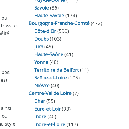
Savoie
(86)
Haute-Savoie
(174)
s ou
Bourgogne-Franche-Comté
(472)
 travaux
Côte-d'Or
(590)
éité
Doubs
(103)
Jura
(49)
Haute‑Saône
(41)
Yonne
(48)
Territoire de Belfort
(11)
uipes
Saône-et-Loire
(105)
 est
Nièvre
(40)
Centre-Val de Loire
(7)
Cher
(55)
 ainsi
Eure‑et‑Loir
(93)
e ou
Indre
(40)
u style
Indre‑et‑Loire
(117)