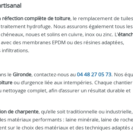
artisanal
a
réfection complète de toiture
, le remplacement de tuile
e traitement hydrofuge. Nous assurons également tous les
, chéneaux, noues et solins en cuivre, inox ou zinc. L’
étanch
isée avec des membranes EPDM ou des résines adaptées,
infiltrations.
ns le
Gironde
, contactez-nous au
04 48 27 05 73
. Nos éq
oiture
ou d’urgence liée aux intempéries. Chaque chantier
u’au nettoyage complet, afin d’assurer un résultat durable et
tion de charpente
, qu’elle soit traditionnelle ou industrielle,
des matériaux performants : laine minérale, laine de roch
ent sur le choix des matériaux et des techniques adaptés a