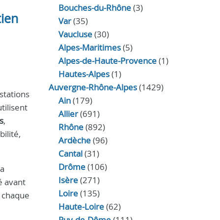
Bouches-du-Rhône
(3)
tien
Var
(35)
Vaucluse
(30)
Alpes-Maritimes
(5)
Alpes-de-Haute-Provence
(1)
Hautes-Alpes
(1)
Auvergne-Rhône-Alpes
(1429)
stations
Ain
(179)
tilisent
Allier
(691)
s
,
Rhône
(892)
ilité,
Ardèche
(96)
Cantal
(31)
Drôme
(106)
la
Isère
(271)
é avant
Loire
(135)
à chaque
Haute-Loire
(62)
Puy-de-Dôme
(111)