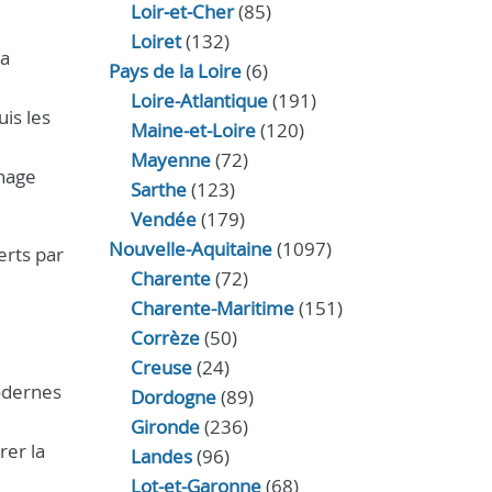
Loir‑et‑Cher
(85)
Loiret
(132)
la
Pays de la Loire
(6)
Loire-Atlantique
(191)
uis les
Maine-et-Loire
(120)
Mayenne
(72)
inage
Sarthe
(123)
Vendée
(179)
Nouvelle-Aquitaine
(1097)
erts par
Charente
(72)
Charente-Maritime
(151)
Corrèze
(50)
Creuse
(24)
modernes
Dordogne
(89)
Gironde
(236)
er la
Landes
(96)
Lot-et-Garonne
(68)