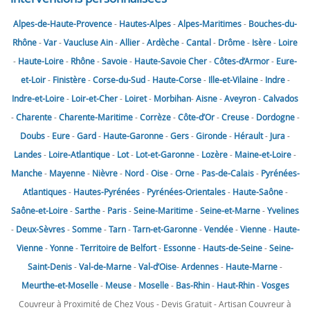
Alpes-de-Haute-Provence
-
Hautes-Alpes
-
Alpes-Maritimes
-
Bouches-du-
Rhône
-
Var
-
Vaucluse
Ain
-
Allier
-
Ardèche
-
Cantal
-
Drôme
-
Isère
-
Loire
-
Haute-Loire
-
Rhône
-
Savoie
-
Haute-Savoie
Cher
-
Côtes-d’Armor
-
Eure-
et-Loir
-
Finistère
-
Corse-du-Sud
-
Haute-Corse
-
Ille-et-Vilaine
-
Indre
-
Indre-et-Loire
-
Loir-et-Cher
-
Loiret
-
Morbihan
-
Aisne
-
Aveyron
-
Calvados
-
Charente
-
Charente-Maritime
-
Corrèze
-
Côte-d’Or
-
Creuse
-
Dordogne
-
Doubs
-
Eure
-
Gard
-
Haute-Garonne
-
Gers
-
Gironde
-
Hérault
-
Jura
-
Landes
-
Loire-Atlantique
-
Lot
-
Lot-et-Garonne
-
Lozère
-
Maine-et-Loire
-
Manche
-
Mayenne
-
Nièvre
-
Nord
-
Oise
-
Orne
-
Pas-de-Calais
-
Pyrénées-
Atlantiques
-
Hautes-Pyrénées
-
Pyrénées-Orientales
-
Haute-Saône
-
Saône-et-Loire
-
Sarthe
-
Paris
-
Seine-Maritime
-
Seine-et-Marne
-
Yvelines
-
Deux-Sèvres
-
Somme
-
Tarn
-
Tarn-et-Garonne
-
Vendée
-
Vienne
-
Haute-
Vienne
-
Yonne
-
Territoire de Belfort
-
Essonne
-
Hauts-de-Seine
-
Seine-
Saint-Denis
-
Val-de-Marne
-
Val-d’Oise
-
Ardennes
-
Haute-Marne
-
Meurthe-et-Moselle
-
Meuse
-
Moselle
-
Bas-Rhin
-
Haut-Rhin
-
Vosges
Couvreur à Proximité de Chez Vous - Devis Gratuit - Artisan Couvreur à