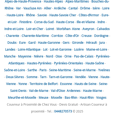
Alpes-de-Haute-Provence
-
Hautes-Alpes
-
Alpes-Maritimes
-
Bouches-du-
Rhône
-
Var
-
Vaucluse
Ain
-
Allier
-
Ardèche
-
Cantal
-
Drôme
-
Isère
-
Loire
-
Haute-Loire
-
Rhône
-
Savoie
-
Haute-Savoie
Cher
-
Côtes-d’Armor
-
Eure-
et-Loir
-
Finistère
-
Corse-du-Sud
-
Haute-Corse
-
Ille-et-Vilaine
-
Indre
-
Indre-et-Loire
-
Loir-et-Cher
-
Loiret
-
Morbihan
-
Aisne
-
Aveyron
-
Calvados
-
Charente
-
Charente-Maritime
-
Corrèze
-
Côte-d’Or
-
Creuse
-
Dordogne
-
Doubs
-
Eure
-
Gard
-
Haute-Garonne
-
Gers
-
Gironde
-
Hérault
-
Jura
-
Landes
-
Loire-Atlantique
-
Lot
-
Lot-et-Garonne
-
Lozère
-
Maine-et-Loire
-
Manche
-
Mayenne
-
Nièvre
-
Nord
-
Oise
-
Orne
-
Pas-de-Calais
-
Pyrénées-
Atlantiques
-
Hautes-Pyrénées
-
Pyrénées-Orientales
-
Haute-Saône
-
Saône-et-Loire
-
Sarthe
-
Paris
-
Seine-Maritime
-
Seine-et-Marne
-
Yvelines
-
Deux-Sèvres
-
Somme
-
Tarn
-
Tarn-et-Garonne
-
Vendée
-
Vienne
-
Haute-
Vienne
-
Yonne
-
Territoire de Belfort
-
Essonne
-
Hauts-de-Seine
-
Seine-
Saint-Denis
-
Val-de-Marne
-
Val-d’Oise
-
Ardennes
-
Haute-Marne
-
Meurthe-et-Moselle
-
Meuse
-
Moselle
-
Bas-Rhin
-
Haut-Rhin
-
Vosges
Couvreur à Proximité de Chez Vous - Devis Gratuit - Artisan Couvreur à
proximité - Tel. :
0448270573
© 2025