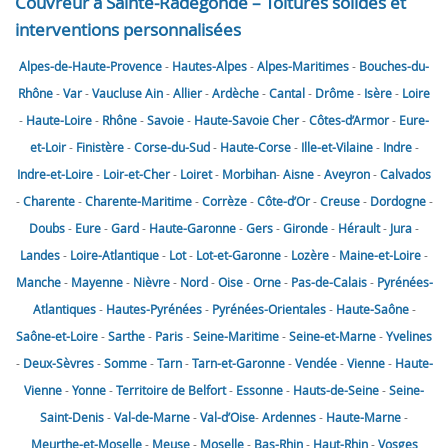
Couvreur à Sainte-Radegonde – Toitures solides et
interventions personnalisées
Alpes-de-Haute-Provence
-
Hautes-Alpes
-
Alpes-Maritimes
-
Bouches-du-
Rhône
-
Var
-
Vaucluse
Ain
-
Allier
-
Ardèche
-
Cantal
-
Drôme
-
Isère
-
Loire
-
Haute-Loire
-
Rhône
-
Savoie
-
Haute-Savoie
Cher
-
Côtes-d’Armor
-
Eure-
et-Loir
-
Finistère
-
Corse-du-Sud
-
Haute-Corse
-
Ille-et-Vilaine
-
Indre
-
Indre-et-Loire
-
Loir-et-Cher
-
Loiret
-
Morbihan
-
Aisne
-
Aveyron
-
Calvados
-
Charente
-
Charente-Maritime
-
Corrèze
-
Côte-d’Or
-
Creuse
-
Dordogne
-
Doubs
-
Eure
-
Gard
-
Haute-Garonne
-
Gers
-
Gironde
-
Hérault
-
Jura
-
Landes
-
Loire-Atlantique
-
Lot
-
Lot-et-Garonne
-
Lozère
-
Maine-et-Loire
-
Manche
-
Mayenne
-
Nièvre
-
Nord
-
Oise
-
Orne
-
Pas-de-Calais
-
Pyrénées-
Atlantiques
-
Hautes-Pyrénées
-
Pyrénées-Orientales
-
Haute-Saône
-
Saône-et-Loire
-
Sarthe
-
Paris
-
Seine-Maritime
-
Seine-et-Marne
-
Yvelines
-
Deux-Sèvres
-
Somme
-
Tarn
-
Tarn-et-Garonne
-
Vendée
-
Vienne
-
Haute-
Vienne
-
Yonne
-
Territoire de Belfort
-
Essonne
-
Hauts-de-Seine
-
Seine-
Saint-Denis
-
Val-de-Marne
-
Val-d’Oise
-
Ardennes
-
Haute-Marne
-
Meurthe-et-Moselle
-
Meuse
-
Moselle
-
Bas-Rhin
-
Haut-Rhin
-
Vosges