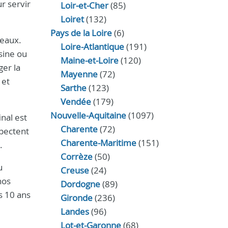
ur servir
Loir‑et‑Cher
(85)
Loiret
(132)
Pays de la Loire
(6)
neaux.
Loire-Atlantique
(191)
sine ou
Maine-et-Loire
(120)
ger la
Mayenne
(72)
 et
Sarthe
(123)
Vendée
(179)
Nouvelle-Aquitaine
(1097)
inal est
Charente
(72)
spectent
Charente-Maritime
(151)
.
Corrèze
(50)
u
Creuse
(24)
nos
Dordogne
(89)
s 10 ans
Gironde
(236)
Landes
(96)
Lot-et-Garonne
(68)