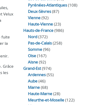
Pyrénées-Atlantiques
(108)
iles,
Deux-Sèvres
(87)
et Velux
Vienne
(92)
a
Haute-Vienne
(23)
Hauts-de-France
(986)
Nord
(372)
 fuite
Pas-de-Calais
(258)
er la
Somme
(96)
Oise
(167)
enir.
Aisne
(92)
é. Grâce
Grand-Est
(974)
s les
Ardennes
(55)
Aube
(46)
Marne
(68)
Haute-Marne
(28)
Meurthe-et-Moselle
(122)