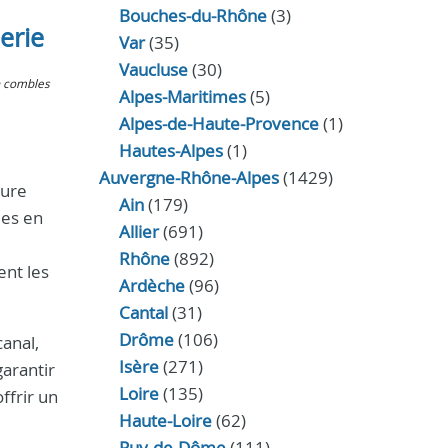
Bouches-du-Rhône
(3)
erie
Var
(35)
Vaucluse
(30)
n combles
Alpes-Maritimes
(5)
Alpes-de-Haute-Provence
(1)
Hautes-Alpes
(1)
Auvergne-Rhône-Alpes
(1429)
ture
Ain
(179)
les en
Allier
(691)
Rhône
(892)
ent les
Ardèche
(96)
Cantal
(31)
Drôme
(106)
canal,
Isère
(271)
garantir
Loire
(135)
ffrir un
Haute-Loire
(62)
Puy-de-Dôme
(111)