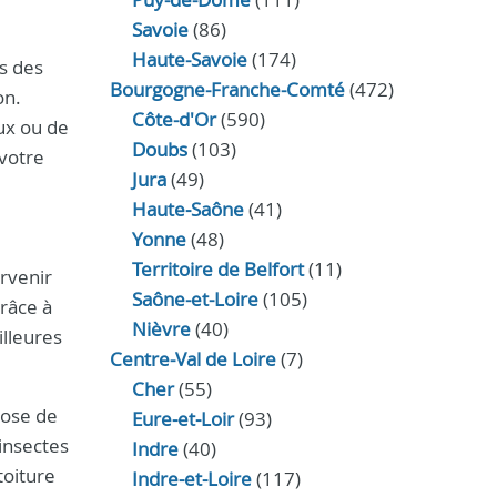
Savoie
(86)
Haute-Savoie
(174)
s des
Bourgogne-Franche-Comté
(472)
on.
Côte-d'Or
(590)
aux ou de
Doubs
(103)
 votre
Jura
(49)
Haute‑Saône
(41)
Yonne
(48)
Territoire de Belfort
(11)
ervenir
Saône-et-Loire
(105)
Grâce à
Nièvre
(40)
illeures
Centre-Val de Loire
(7)
Cher
(55)
pose de
Eure‑et‑Loir
(93)
 insectes
Indre
(40)
toiture
Indre‑et‑Loire
(117)