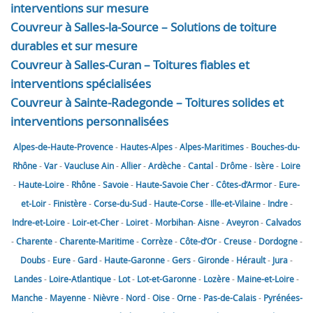
interventions sur mesure
Couvreur à Salles-la-Source – Solutions de toiture
durables et sur mesure
Couvreur à Salles-Curan – Toitures fiables et
interventions spécialisées
Couvreur à Sainte-Radegonde – Toitures solides et
interventions personnalisées
Alpes-de-Haute-Provence
-
Hautes-Alpes
-
Alpes-Maritimes
-
Bouches-du-
Rhône
-
Var
-
Vaucluse
Ain
-
Allier
-
Ardèche
-
Cantal
-
Drôme
-
Isère
-
Loire
-
Haute-Loire
-
Rhône
-
Savoie
-
Haute-Savoie
Cher
-
Côtes-d’Armor
-
Eure-
et-Loir
-
Finistère
-
Corse-du-Sud
-
Haute-Corse
-
Ille-et-Vilaine
-
Indre
-
Indre-et-Loire
-
Loir-et-Cher
-
Loiret
-
Morbihan
-
Aisne
-
Aveyron
-
Calvados
-
Charente
-
Charente-Maritime
-
Corrèze
-
Côte-d’Or
-
Creuse
-
Dordogne
-
Doubs
-
Eure
-
Gard
-
Haute-Garonne
-
Gers
-
Gironde
-
Hérault
-
Jura
-
Landes
-
Loire-Atlantique
-
Lot
-
Lot-et-Garonne
-
Lozère
-
Maine-et-Loire
-
Manche
-
Mayenne
-
Nièvre
-
Nord
-
Oise
-
Orne
-
Pas-de-Calais
-
Pyrénées-