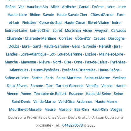
Rhône
-
Var
-
Vaucluse
Ain
-
Allier
-
Ardèche
-
Cantal
-
Drôme
-
Isère
-
Loire
-
Haute-Loire
-
Rhône
-
Savoie
-
Haute-Savoie
Cher
-
Côtes-d’Armor
-
Eure-
et-Loir
-
Finistère
-
Corse-du-Sud
-
Haute-Corse
-
Ille-et-Vilaine
-
Indre
-
Indre-et-Loire
-
Loir-et-Cher
-
Loiret
-
Morbihan
-
Aisne
-
Aveyron
-
Calvados
-
Charente
-
Charente-Maritime
-
Corrèze
-
Côte-d’Or
-
Creuse
-
Dordogne
-
Doubs
-
Eure
-
Gard
-
Haute-Garonne
-
Gers
-
Gironde
-
Hérault
-
Jura
-
Landes
-
Loire-Atlantique
-
Lot
-
Lot-et-Garonne
-
Lozère
-
Maine-et-Loire
-
Manche
-
Mayenne
-
Nièvre
-
Nord
-
Oise
-
Orne
-
Pas-de-Calais
-
Pyrénées-
Atlantiques
-
Hautes-Pyrénées
-
Pyrénées-Orientales
-
Haute-Saône
-
Saône-et-Loire
-
Sarthe
-
Paris
-
Seine-Maritime
-
Seine-et-Marne
-
Yvelines
-
Deux-Sèvres
-
Somme
-
Tarn
-
Tarn-et-Garonne
-
Vendée
-
Vienne
-
Haute-
Vienne
-
Yonne
-
Territoire de Belfort
-
Essonne
-
Hauts-de-Seine
-
Seine-
Saint-Denis
-
Val-de-Marne
-
Val-d’Oise
-
Ardennes
-
Haute-Marne
-
Meurthe-et-Moselle
-
Meuse
-
Moselle
-
Bas-Rhin
-
Haut-Rhin
-
Vosges
Couvreur à Proximité de Chez Vous - Devis Gratuit - Artisan Couvreur à
proximité - Tel. :
0448270573
© 2025