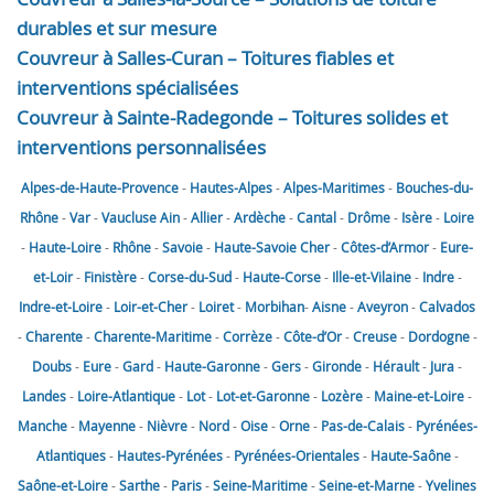
durables et sur mesure
Couvreur à Salles-Curan – Toitures fiables et
interventions spécialisées
Couvreur à Sainte-Radegonde – Toitures solides et
interventions personnalisées
Alpes-de-Haute-Provence
-
Hautes-Alpes
-
Alpes-Maritimes
-
Bouches-du-
Rhône
-
Var
-
Vaucluse
Ain
-
Allier
-
Ardèche
-
Cantal
-
Drôme
-
Isère
-
Loire
-
Haute-Loire
-
Rhône
-
Savoie
-
Haute-Savoie
Cher
-
Côtes-d’Armor
-
Eure-
et-Loir
-
Finistère
-
Corse-du-Sud
-
Haute-Corse
-
Ille-et-Vilaine
-
Indre
-
Indre-et-Loire
-
Loir-et-Cher
-
Loiret
-
Morbihan
-
Aisne
-
Aveyron
-
Calvados
-
Charente
-
Charente-Maritime
-
Corrèze
-
Côte-d’Or
-
Creuse
-
Dordogne
-
Doubs
-
Eure
-
Gard
-
Haute-Garonne
-
Gers
-
Gironde
-
Hérault
-
Jura
-
Landes
-
Loire-Atlantique
-
Lot
-
Lot-et-Garonne
-
Lozère
-
Maine-et-Loire
-
Manche
-
Mayenne
-
Nièvre
-
Nord
-
Oise
-
Orne
-
Pas-de-Calais
-
Pyrénées-
Atlantiques
-
Hautes-Pyrénées
-
Pyrénées-Orientales
-
Haute-Saône
-
Saône-et-Loire
-
Sarthe
-
Paris
-
Seine-Maritime
-
Seine-et-Marne
-
Yvelines