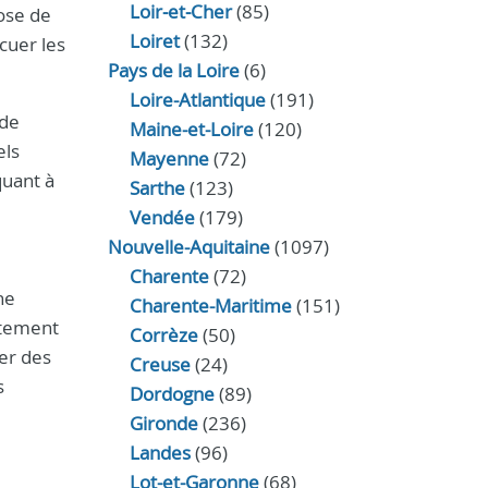
Loir‑et‑Cher
(85)
ose de
Loiret
(132)
cuer les
Pays de la Loire
(6)
Loire-Atlantique
(191)
 de
Maine-et-Loire
(120)
els
Mayenne
(72)
quant à
Sarthe
(123)
Vendée
(179)
Nouvelle-Aquitaine
(1097)
Charente
(72)
ne
Charente-Maritime
(151)
ctement
Corrèze
(50)
ser des
Creuse
(24)
s
Dordogne
(89)
Gironde
(236)
Landes
(96)
Lot-et-Garonne
(68)