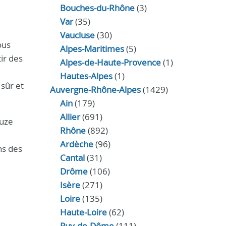
Bouches-du-Rhône
(3)
Var
(35)
Vaucluse
(30)
ous
Alpes-Maritimes
(5)
ir des
Alpes-de-Haute-Provence
(1)
Hautes-Alpes
(1)
 sûr et
Auvergne-Rhône-Alpes
(1429)
Ain
(179)
Allier
(691)
auze
Rhône
(892)
Ardèche
(96)
ns des
Cantal
(31)
Drôme
(106)
Isère
(271)
Loire
(135)
Haute-Loire
(62)
Puy-de-Dôme
(111)