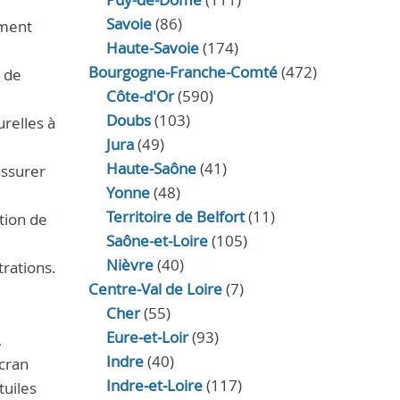
Savoie
(86)
ement
Haute-Savoie
(174)
Bourgogne-Franche-Comté
(472)
e de
Côte-d'Or
(590)
Doubs
(103)
urelles à
Jura
(49)
Haute‑Saône
(41)
assurer
Yonne
(48)
Territoire de Belfort
(11)
tion de
Saône-et-Loire
(105)
Nièvre
(40)
trations.
Centre-Val de Loire
(7)
Cher
(55)
Eure‑et‑Loir
(93)
,
Indre
(40)
écran
Indre‑et‑Loire
(117)
tuiles