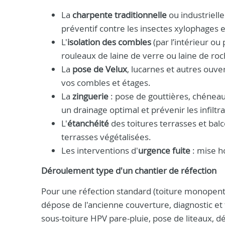
La
charpente traditionnelle
ou industrielle
préventif contre les insectes xylophages 
L'
isolation des combles
(par l’intérieur ou 
rouleaux de laine de verre ou laine de r
La
pose de Velux
, lucarnes et autres ouve
vos combles et étages.
La
zinguerie
: pose de gouttières, chéneaux
un drainage optimal et prévenir les infiltra
L'
étanchéité
des toitures terrasses et bal
terrasses végétalisées.
Les interventions d'
urgence fuite
: mise ho
Déroulement type d'un chantier de réfection
Pour une réfection standard (toiture monopente
dépose de l'ancienne couverture, diagnostic et 
sous-toiture HPV pare-pluie, pose de liteaux, déc