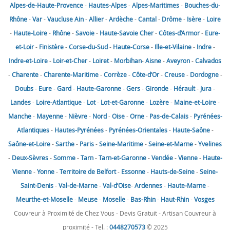
Alpes-de-Haute-Provence
-
Hautes-Alpes
-
Alpes-Maritimes
-
Bouches-du-
Rhône
-
Var
-
Vaucluse
Ain
-
Allier
-
Ardèche
-
Cantal
-
Drôme
-
Isère
-
Loire
-
Haute-Loire
-
Rhône
-
Savoie
-
Haute-Savoie
Cher
-
Côtes-d’Armor
-
Eure-
et-Loir
-
Finistère
-
Corse-du-Sud
-
Haute-Corse
-
Ille-et-Vilaine
-
Indre
-
Indre-et-Loire
-
Loir-et-Cher
-
Loiret
-
Morbihan
-
Aisne
-
Aveyron
-
Calvados
-
Charente
-
Charente-Maritime
-
Corrèze
-
Côte-d’Or
-
Creuse
-
Dordogne
-
Doubs
-
Eure
-
Gard
-
Haute-Garonne
-
Gers
-
Gironde
-
Hérault
-
Jura
-
Landes
-
Loire-Atlantique
-
Lot
-
Lot-et-Garonne
-
Lozère
-
Maine-et-Loire
-
Manche
-
Mayenne
-
Nièvre
-
Nord
-
Oise
-
Orne
-
Pas-de-Calais
-
Pyrénées-
Atlantiques
-
Hautes-Pyrénées
-
Pyrénées-Orientales
-
Haute-Saône
-
Saône-et-Loire
-
Sarthe
-
Paris
-
Seine-Maritime
-
Seine-et-Marne
-
Yvelines
-
Deux-Sèvres
-
Somme
-
Tarn
-
Tarn-et-Garonne
-
Vendée
-
Vienne
-
Haute-
Vienne
-
Yonne
-
Territoire de Belfort
-
Essonne
-
Hauts-de-Seine
-
Seine-
Saint-Denis
-
Val-de-Marne
-
Val-d’Oise
-
Ardennes
-
Haute-Marne
-
Meurthe-et-Moselle
-
Meuse
-
Moselle
-
Bas-Rhin
-
Haut-Rhin
-
Vosges
Couvreur à Proximité de Chez Vous - Devis Gratuit - Artisan Couvreur à
proximité - Tel. :
0448270573
© 2025