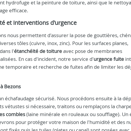
t hydrofuge et la peinture de toiture, ainsi que le nettoya
age efficace.
ité et interventions d'urgence
ns nous permettent d'assurer la pose de gouttières, ché
verses tôles (cuivre, inox, zinc). Pour les surfaces planes,
dans l'
étanchéité de toiture
avec pose de membranes
isées. En cas d'incident, notre service d'
urgence fuite
int
 temporaire et recherche de fuites afin de limiter les dé
 à Bezons
 d'un échafaudage sécurisé. Nous procédons ensuite à la dé
s vétustes si nécessaire, traitons ou remplaçons la charpe
des combles
(laine minérale en rouleaux ou soufflage). Un 
evrons pour protéger votre maison de l'humidité et des nu
sont fixés puis les tuiles (plates ou canal) sont posées avec