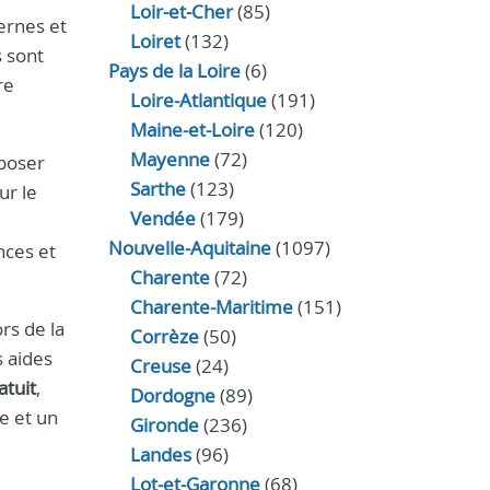
Loir‑et‑Cher
(85)
ernes et
Loiret
(132)
s sont
Pays de la Loire
(6)
re
Loire-Atlantique
(191)
Maine-et-Loire
(120)
Mayenne
(72)
oposer
Sarthe
(123)
ur le
Vendée
(179)
Nouvelle-Aquitaine
(1097)
nces et
Charente
(72)
Charente-Maritime
(151)
rs de la
Corrèze
(50)
s aides
Creuse
(24)
atuit
,
Dordogne
(89)
e et un
Gironde
(236)
Landes
(96)
Lot-et-Garonne
(68)