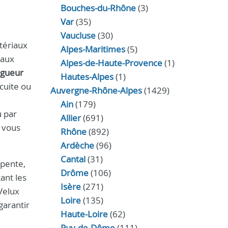
Bouches-du-Rhône
(3)
Var
(35)
Vaucluse
(30)
tériaux
Alpes-Maritimes
(5)
 aux
Alpes-de-Haute-Provence
(1)
ngueur
Hautes-Alpes
(1)
 cuite ou
Auvergne-Rhône-Alpes
(1429)
Ain
(179)
u par
Allier
(691)
e vous
Rhône
(892)
Ardèche
(96)
Cantal
(31)
rpente,
Drôme
(106)
ant les
Isère
(271)
Velux
Loire
(135)
garantir
Haute-Loire
(62)
Puy-de-Dôme
(111)