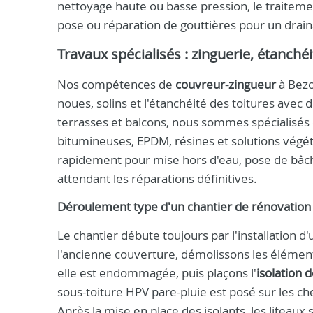
nettoyage haute ou basse pression, le traitemen
pose ou réparation de gouttières pour un drain
Travaux spécialisés : zinguerie, étanché
Nos compétences de
couvreur-zingueur
à Bezo
noues, solins et l'étanchéité des toitures avec di
terrasses et balcons, nous sommes spécialisés 
bitumineuses, EPDM, résines et solutions végétal
rapidement pour mise hors d'eau, pose de bâche
attendant les réparations définitives.
Déroulement type d'un chantier de rénovation
Le chantier débute toujours par l'installation
l'ancienne couverture, démolissons les élément
elle est endommagée, puis plaçons l'
isolation 
sous-toiture HPV pare-pluie est posé sur les ch
Après la mise en place des isolants, les liteaux 