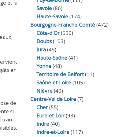
ge et la
Savoie
(86)
Haute-Savoie
(174)
Bourgogne-Franche-Comté
(472)
Côte-d'Or
(590)
neaux,
Doubs
(103)
Jura
(49)
Haute‑Saône
(41)
ervient
Yonne
(48)
gâts en
Territoire de Belfort
(11)
Saône-et-Loire
(105)
Nièvre
(40)
Centre-Val de Loire
(7)
pose de
Cher
(55)
nte si
Eure‑et‑Loir
(93)
écran
Indre
(40)
isibles.
Indre‑et‑Loire
(117)