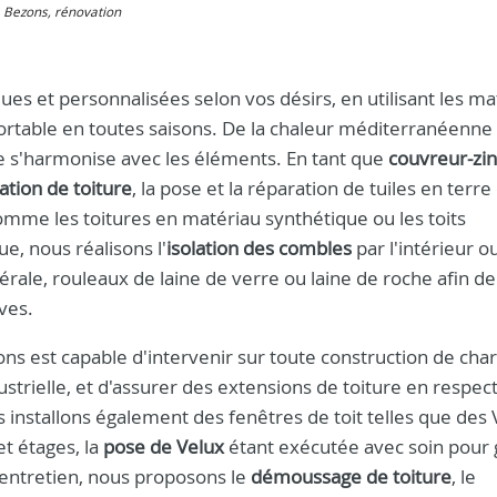
e, Bezons, rénovation
es et personnalisées selon vos désirs, en utilisant les ma
fortable en toutes saisons. De la chaleur méditerranéenne
e s'harmonise avec les éléments. En tant que
couvreur-zi
ation de toiture
, la pose et la réparation de tuiles en terre
omme les toitures en matériau synthétique ou les toits
e, nous réalisons l'
isolation des combles
par l'intérieur o
nérale, rouleaux de laine de verre ou laine de roche afin d
ves.
s est capable d'intervenir sur toute construction de cha
strielle, et d'assurer des extensions de toiture en respect
 installons également des fenêtres de toit telles que des 
t étages, la
pose de Velux
étant exécutée avec soin pour 
l'entretien, nous proposons le
démoussage de toiture
, le