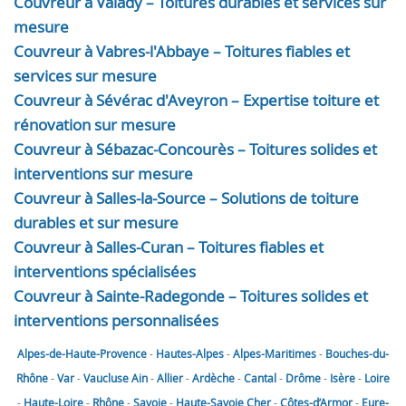
Couvreur à Valady – Toitures durables et services sur
mesure
Couvreur à Vabres-l'Abbaye – Toitures fiables et
services sur mesure
Couvreur à Sévérac d'Aveyron – Expertise toiture et
rénovation sur mesure
Couvreur à Sébazac-Concourès – Toitures solides et
interventions sur mesure
Couvreur à Salles-la-Source – Solutions de toiture
durables et sur mesure
Couvreur à Salles-Curan – Toitures fiables et
interventions spécialisées
Couvreur à Sainte-Radegonde – Toitures solides et
interventions personnalisées
Alpes-de-Haute-Provence
-
Hautes-Alpes
-
Alpes-Maritimes
-
Bouches-du-
Rhône
-
Var
-
Vaucluse
Ain
-
Allier
-
Ardèche
-
Cantal
-
Drôme
-
Isère
-
Loire
-
Haute-Loire
-
Rhône
-
Savoie
-
Haute-Savoie
Cher
-
Côtes-d’Armor
-
Eure-