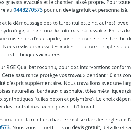
es gravats évacués et le chantier laissé propre. Pour toute
dre au
0448270573
pour un
devis gratuit
et personnalisé.
e
et le démoussage des toitures (tuiles, zinc, autres), avec
ydrofuge, et peinture de toiture si nécessaire. En cas de 
une mise hors d'eau rapide, pose de bâche et recherche d
e. Nous réalisons aussi des audits de toiture complets pou
lutions techniques adaptées.
reur RGE Qualibat reconnu, pour des interventions confor
. Cette assurance protège vos travaux pendant 10 ans con
ité d'esprit supplémentaire. Nous travaillons avec une lar
oises naturelles, bardeaux d'asphalte, tôles métalliques (zi
x synthétiques (tuiles béton et polymère). Le choix dépe
et des contraintes techniques du bâtiment.
ation claire et un chantier réalisé dans les règles de l'
0573
. Nous vous remettrons un
devis gratuit
, détaillé et s