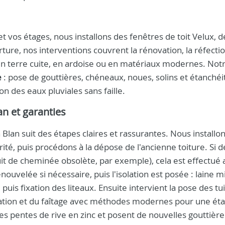
 vos étages, nous installons des fenêtres de toit Velux, d
ture, nos interventions couvrent la rénovation, la réfectio
s en terre cuite, en ardoise ou en matériaux modernes. Not
e
: pose de gouttières, chéneaux, noues, solins et étanchéi
on des eaux pluviales sans faille.
n et garanties
Blan suit des étapes claires et rassurantes. Nous installo
ité, puis procédons à la dépose de l'ancienne toiture. Si d
it de cheminée obsolète, par exemple), cela est effectué 
nouvelée si nécessaire, puis l'isolation est posée : laine m
uis fixation des liteaux. Ensuite intervient la pose des tui
aération et du faîtage avec méthodes modernes pour une ét
es pentes de rive en zinc et posent de nouvelles gouttièr