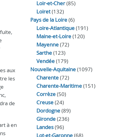
Loir‑et‑Cher
(85)
Loiret
(132)
Pays de la Loire
(6)
Loire-Atlantique
(191)
fuite,
Maine-et-Loire
(120)
e
Mayenne
(72)
r
Sarthe
(123)
Vendée
(179)
Nouvelle-Aquitaine
(1097)
mes aux
Charente
(72)
tre les
Charente-Maritime
(151)
ge
Corrèze
(50)
nc,
Creuse
(24)
ndra de
Dordogne
(89)
Gironde
(236)
art à en
Landes
(96)
ans
Lot-et-Garonne
(68)