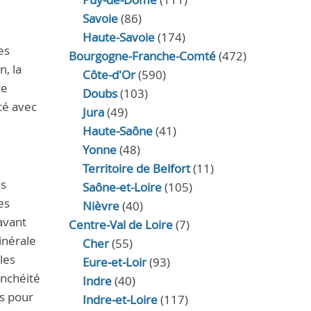
Savoie
(86)
Haute-Savoie
(174)
es
Bourgogne-Franche-Comté
(472)
n, la
Côte-d'Or
(590)
re
Doubs
(103)
té avec
Jura
(49)
Haute‑Saône
(41)
Yonne
(48)
Territoire de Belfort
(11)
ns
Saône-et-Loire
(105)
es
Nièvre
(40)
avant
Centre-Val de Loire
(7)
inérale
Cher
(55)
les
Eure‑et‑Loir
(93)
anchéité
Indre
(40)
es pour
Indre‑et‑Loire
(117)