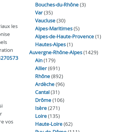
Bouches-du-Rhône
(3)
Var
(35)
Vaucluse
(30)
iaux les
Alpes-Maritimes
(5)
onise
Alpes-de-Haute-Provence
(1)
nels
Hautes-Alpes
(1)
ration
Auvergne-Rhône-Alpes
(1429)
8270573
Ain
(179)
Allier
(691)
Rhône
(892)
Ardèche
(96)
Cantal
(31)
Drôme
(106)
si
Isère
(271)
r
Loire
(135)
re vos
Haute-Loire
(62)
Puy-de-Dôme
(111)