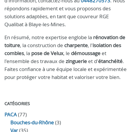
d'information, contactez-nous au
0448270573
. Nous
répondons rapidement et vous proposons des
solutions adaptées, en tant que couvreur RGE
Qualibat à Blaye-les-Mines.
En résumé, notre expertise englobe la
rénovation de
toiture
, la construction de
charpente
, l'
isolation des
combles
, la
pose de Velux
, le
démoussage
et
l'ensemble des travaux de
zinguerie
et d'
étanchéité
.
Faites confiance à une équipe locale et expérimentée
pour protéger votre habitat et valoriser votre bien.
CATÉGORIES
PACA
(77)
Bouches-du-Rhône
(3)
Var
(35)