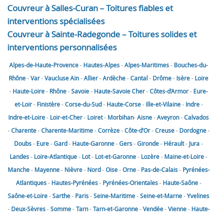
Couvreur à Salles-Curan – Toitures fiables et
interventions spécialisées
Couvreur à Sainte-Radegonde – Toitures solides et
interventions personnalisées
Alpes-de-Haute-Provence
-
Hautes-Alpes
-
Alpes-Maritimes
-
Bouches-du-
Rhône
-
Var
-
Vaucluse
Ain
-
Allier
-
Ardèche
-
Cantal
-
Drôme
-
Isère
-
Loire
-
Haute-Loire
-
Rhône
-
Savoie
-
Haute-Savoie
Cher
-
Côtes-d’Armor
-
Eure-
et-Loir
-
Finistère
-
Corse-du-Sud
-
Haute-Corse
-
Ille-et-Vilaine
-
Indre
-
Indre-et-Loire
-
Loir-et-Cher
-
Loiret
-
Morbihan
-
Aisne
-
Aveyron
-
Calvados
-
Charente
-
Charente-Maritime
-
Corrèze
-
Côte-d’Or
-
Creuse
-
Dordogne
-
Doubs
-
Eure
-
Gard
-
Haute-Garonne
-
Gers
-
Gironde
-
Hérault
-
Jura
-
Landes
-
Loire-Atlantique
-
Lot
-
Lot-et-Garonne
-
Lozère
-
Maine-et-Loire
-
Manche
-
Mayenne
-
Nièvre
-
Nord
-
Oise
-
Orne
-
Pas-de-Calais
-
Pyrénées-
Atlantiques
-
Hautes-Pyrénées
-
Pyrénées-Orientales
-
Haute-Saône
-
Saône-et-Loire
-
Sarthe
-
Paris
-
Seine-Maritime
-
Seine-et-Marne
-
Yvelines
-
Deux-Sèvres
-
Somme
-
Tarn
-
Tarn-et-Garonne
-
Vendée
-
Vienne
-
Haute-