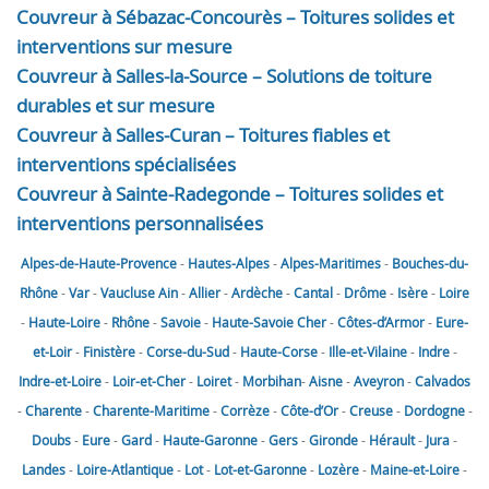
Couvreur à Sébazac-Concourès – Toitures solides et
interventions sur mesure
Couvreur à Salles-la-Source – Solutions de toiture
durables et sur mesure
Couvreur à Salles-Curan – Toitures fiables et
interventions spécialisées
Couvreur à Sainte-Radegonde – Toitures solides et
interventions personnalisées
Alpes-de-Haute-Provence
-
Hautes-Alpes
-
Alpes-Maritimes
-
Bouches-du-
Rhône
-
Var
-
Vaucluse
Ain
-
Allier
-
Ardèche
-
Cantal
-
Drôme
-
Isère
-
Loire
-
Haute-Loire
-
Rhône
-
Savoie
-
Haute-Savoie
Cher
-
Côtes-d’Armor
-
Eure-
et-Loir
-
Finistère
-
Corse-du-Sud
-
Haute-Corse
-
Ille-et-Vilaine
-
Indre
-
Indre-et-Loire
-
Loir-et-Cher
-
Loiret
-
Morbihan
-
Aisne
-
Aveyron
-
Calvados
-
Charente
-
Charente-Maritime
-
Corrèze
-
Côte-d’Or
-
Creuse
-
Dordogne
-
Doubs
-
Eure
-
Gard
-
Haute-Garonne
-
Gers
-
Gironde
-
Hérault
-
Jura
-
Landes
-
Loire-Atlantique
-
Lot
-
Lot-et-Garonne
-
Lozère
-
Maine-et-Loire
-