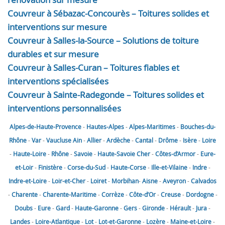
Couvreur à Sébazac-Concourès – Toitures solides et
interventions sur mesure
Couvreur à Salles-la-Source – Solutions de toiture
durables et sur mesure
Couvreur à Salles-Curan – Toitures fiables et
interventions spécialisées
Couvreur à Sainte-Radegonde – Toitures solides et
interventions personnalisées
Alpes-de-Haute-Provence
-
Hautes-Alpes
-
Alpes-Maritimes
-
Bouches-du-
Rhône
-
Var
-
Vaucluse
Ain
-
Allier
-
Ardèche
-
Cantal
-
Drôme
-
Isère
-
Loire
-
Haute-Loire
-
Rhône
-
Savoie
-
Haute-Savoie
Cher
-
Côtes-d’Armor
-
Eure-
et-Loir
-
Finistère
-
Corse-du-Sud
-
Haute-Corse
-
Ille-et-Vilaine
-
Indre
-
Indre-et-Loire
-
Loir-et-Cher
-
Loiret
-
Morbihan
-
Aisne
-
Aveyron
-
Calvados
-
Charente
-
Charente-Maritime
-
Corrèze
-
Côte-d’Or
-
Creuse
-
Dordogne
-
Doubs
-
Eure
-
Gard
-
Haute-Garonne
-
Gers
-
Gironde
-
Hérault
-
Jura
-
Landes
-
Loire-Atlantique
-
Lot
-
Lot-et-Garonne
-
Lozère
-
Maine-et-Loire
-