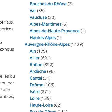
Bouches-du-Rhône
(3)
Var
(35)
Vaucluse
(30)
tériaux
Alpes-Maritimes
(5)
aprices
Alpes-de-Haute-Provence
(1)
Hautes-Alpes
(1)
de
Auvergne-Rhône-Alpes
(1429)
lez-nous
Ain
(179)
Allier
(691)
Rhône
(892)
Ardèche
(96)
elles ou
Cantal
(31)
r ou par
Drôme
(106)
e afin
Isère
(271)
combles,
Loire
(135)
Haute-Loire
(62)
Puy-de-Dôme
(111)