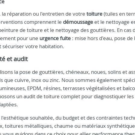
ce
 la réparation ou l'entretien de votre
toiture
(tuiles en terr
nterventions comprennent le
démoussage
et le nettoyage e
peinture de toiture et le nettoyage des gouttières. En cas 
idement pour une
urgence fuite
: mise hors d'eau, pose de
t sécuriser votre habitation.
té et audit
lisons la pose de gouttières, chéneaux, noues, solins et a
tels que cuivre, inox ou zinc. Nous sommes également spéci
mineuses, EPDM, résines, terrasses végétalisées et balco
osons un audit de toiture complet pour diagnostiquer les
daptées.
'esthétique souhaitée, du budget et des contraintes tech
aux, toitures métalliques, chaume ou matériaux synthétiqu
s vous guidons dans ce choix pour allier performance the