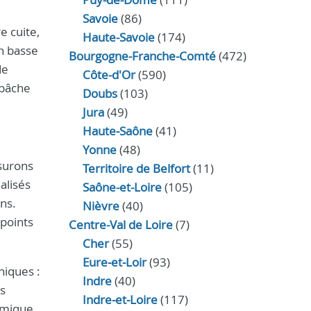
Savoie
(86)
e cuite,
Haute-Savoie
(174)
n basse
Bourgogne-Franche-Comté
(472)
de
Côte-d'Or
(590)
 bâche
Doubs
(103)
Jura
(49)
Haute‑Saône
(41)
Yonne
(48)
ssurons
Territoire de Belfort
(11)
alisés
Saône-et-Loire
(105)
ns.
Nièvre
(40)
 points
Centre-Val de Loire
(7)
Cher
(55)
Eure‑et‑Loir
(93)
niques :
Indre
(40)
es
Indre‑et‑Loire
(117)
rmique,