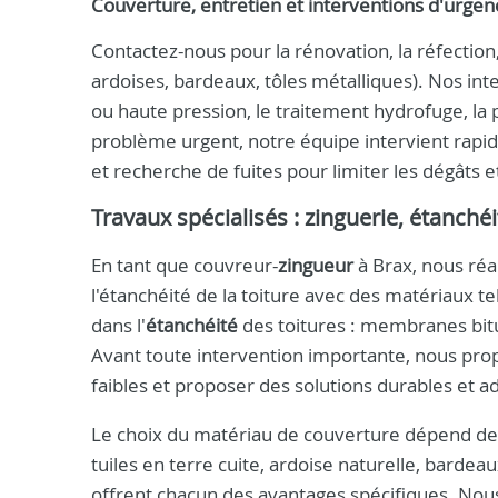
Couverture, entretien et interventions d'urgen
Contactez-nous pour la rénovation, la réfection,
ardoises, bardeaux, tôles métalliques). Nos i
ou haute pression, le traitement hydrofuge, la 
problème urgent, notre équipe intervient rap
et recherche de fuites pour limiter les dégâts e
Travaux spécialisés : zinguerie, étanchéi
En tant que couvreur-
zingueur
à Brax, nous réa
l'étanchéité de la toiture avec des matériaux 
dans l'
étanchéité
des toitures : membranes bitu
Avant toute intervention importante, nous prop
faibles et proposer des solutions durables et a
Le choix du matériau de couverture dépend de l
tuiles en terre cuite, ardoise naturelle, barde
offrent chacun des avantages spécifiques. Nou