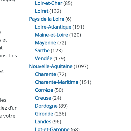
Loir‑et‑Cher
(85)
Loiret
(132)
Pays de la Loire
(6)
Loire-Atlantique
(191)
s
Maine-et-Loire
(120)
s et
Mayenne
(72)
nt
Sarthe
(123)
ons. Les
Vendée
(179)
Nouvelle-Aquitaine
(1097)
es
Charente
(72)
Charente-Maritime
(151)
Corrèze
(50)
Creuse
(24)
les
Dordogne
(89)
iez d’un
Gironde
(236)
e votre
Landes
(96)
Lot-et-Garonne
(68)