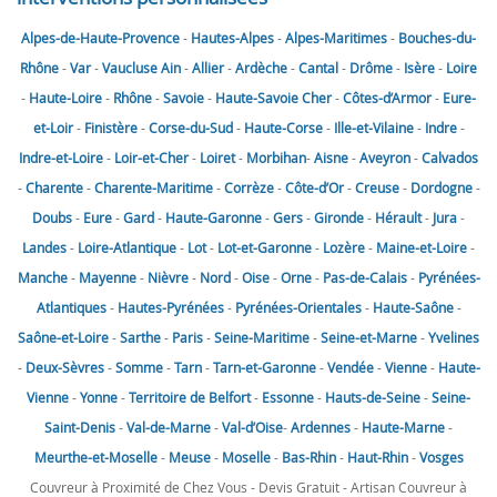
Alpes-de-Haute-Provence
-
Hautes-Alpes
-
Alpes-Maritimes
-
Bouches-du-
Rhône
-
Var
-
Vaucluse
Ain
-
Allier
-
Ardèche
-
Cantal
-
Drôme
-
Isère
-
Loire
-
Haute-Loire
-
Rhône
-
Savoie
-
Haute-Savoie
Cher
-
Côtes-d’Armor
-
Eure-
et-Loir
-
Finistère
-
Corse-du-Sud
-
Haute-Corse
-
Ille-et-Vilaine
-
Indre
-
Indre-et-Loire
-
Loir-et-Cher
-
Loiret
-
Morbihan
-
Aisne
-
Aveyron
-
Calvados
-
Charente
-
Charente-Maritime
-
Corrèze
-
Côte-d’Or
-
Creuse
-
Dordogne
-
Doubs
-
Eure
-
Gard
-
Haute-Garonne
-
Gers
-
Gironde
-
Hérault
-
Jura
-
Landes
-
Loire-Atlantique
-
Lot
-
Lot-et-Garonne
-
Lozère
-
Maine-et-Loire
-
Manche
-
Mayenne
-
Nièvre
-
Nord
-
Oise
-
Orne
-
Pas-de-Calais
-
Pyrénées-
Atlantiques
-
Hautes-Pyrénées
-
Pyrénées-Orientales
-
Haute-Saône
-
Saône-et-Loire
-
Sarthe
-
Paris
-
Seine-Maritime
-
Seine-et-Marne
-
Yvelines
-
Deux-Sèvres
-
Somme
-
Tarn
-
Tarn-et-Garonne
-
Vendée
-
Vienne
-
Haute-
Vienne
-
Yonne
-
Territoire de Belfort
-
Essonne
-
Hauts-de-Seine
-
Seine-
Saint-Denis
-
Val-de-Marne
-
Val-d’Oise
-
Ardennes
-
Haute-Marne
-
Meurthe-et-Moselle
-
Meuse
-
Moselle
-
Bas-Rhin
-
Haut-Rhin
-
Vosges
Couvreur à Proximité de Chez Vous - Devis Gratuit - Artisan Couvreur à