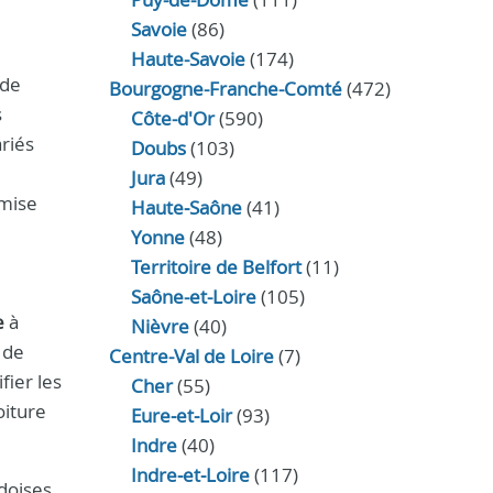
Savoie
(86)
Haute-Savoie
(174)
 de
Bourgogne-Franche-Comté
(472)
s
Côte-d'Or
(590)
ariés
Doubs
(103)
Jura
(49)
 mise
Haute‑Saône
(41)
Yonne
(48)
Territoire de Belfort
(11)
Saône-et-Loire
(105)
e
à
Nièvre
(40)
 de
Centre-Val de Loire
(7)
fier les
Cher
(55)
oiture
Eure‑et‑Loir
(93)
Indre
(40)
Indre‑et‑Loire
(117)
rdoises