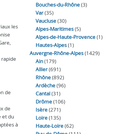
Bouches-du-Rhône
(3)
Var
(35)
Vaucluse
(30)
iaux les
Alpes-Maritimes
(5)
onise
Alpes-de-Haute-Provence
(1)
Gare,
Hautes-Alpes
(1)
Auvergne-Rhône-Alpes
(1429)
 rapide
Ain
(179)
Allier
(691)
Rhône
(892)
Ardèche
(96)
on de
Cantal
(31)
Drôme
(106)
ux de
Isère
(271)
 et du
Loire
(135)
aptées à
Haute-Loire
(62)
Puy-de-Dôme
(111)