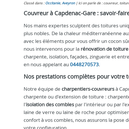
Classé dans :
Occitanie
,
Aveyron
Ici on parle de : couvreur, toit
Couvreur à Capdenac-Gare : savoir-faire 
Nos mains expertes sculptent des toitures uniqu
plus nobles. De la chaleur méditerranéenne au
avec les éléments pour vous offrir un cocon sû
nous intervenons pour la
rénovation de toiture
charpente, isolation, façades, zinguerie et ent
en nous appelant au
0448270573
.
Nos prestations complètes pour votre t
Notre équipe de
charpentiers-couvreurs
à Capd
charpente ou d'extension de toiture : charpente
l'
isolation des combles
par l'intérieur ou par l'
laine de verre ou laine de roche pour optimise
confort à vos combles, nous assurons la pose 
votre configuration.