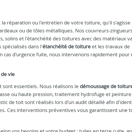
la réparation ou l'entretien de votre toiture, qu'il s'agisse
e bardeaux ou de tôles métalliques. Nos couvreurs-zingueur
, solins et l'étanchéité des toitures avec des matériaux v
spécialisés dans l'
étanchéité de toiture
et les travaux de
 En cas d'urgence fuite, nous intervenons rapidement pour
 de vie
it sont essentiels. Nous réalisons le
démoussage de toitur
 basse ou haute pression, traitement hydrofuge et peinture
ic de toit sont réalisés lors d'un audit détaillé afin d'identi
es. Ces interventions préventives vous garantissent une t
lon vos besoins et votre budget : tuiles en terre cuite, a