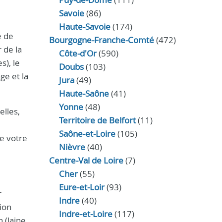
Savoie
(86)
Haute-Savoie
(174)
e de
Bourgogne-Franche-Comté
(472)
 de la
Côte-d'Or
(590)
s), le
Doubs
(103)
ge et la
Jura
(49)
Haute‑Saône
(41)
Yonne
(48)
elles,
Territoire de Belfort
(11)
Saône-et-Loire
(105)
e votre
Nièvre
(40)
Centre-Val de Loire
(7)
Cher
(55)
Eure‑et‑Loir
(93)
r
Indre
(40)
ion
Indre‑et‑Loire
(117)
 (laine