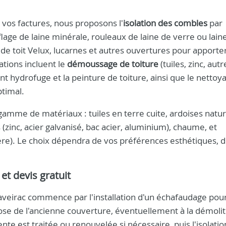
 vos factures, nous proposons l'
isolation des combles
par
fflage de laine minérale, rouleaux de laine de verre ou lain
de toit Velux, lucarnes et autres ouvertures pour apporter
tions incluent le
démoussage de toiture
(tuiles, zinc, autre
t hydrofuge et la peinture de toiture, ainsi que le nettoya
ptimal.
gamme de matériaux : tuiles en terre cuite, ardoises natur
 (zinc, acier galvanisé, bac acier, aluminium), chaume, et
ère). Le choix dépendra de vos préférences esthétiques, d
et devis gratuit
Caveirac commence par l'installation d'un échafaudage pou
pose de l'ancienne couverture, éventuellement à la démolit
te est traitée ou renouvelée si nécessaire, puis l'isolation