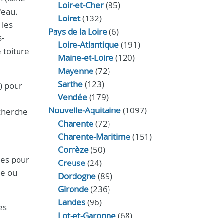
Loir‑et‑Cher
(85)
'eau.
Loiret
(132)
 les
Pays de la Loire
(6)
s-
Loire-Atlantique
(191)
 toiture
Maine-et-Loire
(120)
Mayenne
(72)
Sarthe
(123)
) pour
Vendée
(179)
Nouvelle-Aquitaine
(1097)
echerche
Charente
(72)
Charente-Maritime
(151)
Corrèze
(50)
res pour
Creuse
(24)
le ou
Dordogne
(89)
Gironde
(236)
Landes
(96)
es
Lot-et-Garonne
(68)