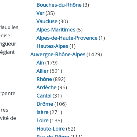
Bouches-du-Rhône
(3)
Var
(35)
Vaucluse
(30)
iaux les
Alpes-Maritimes
(5)
onise
Alpes-de-Haute-Provence
(1)
ingueur
Hautes-Alpes
(1)
légiant
Auvergne-Rhône-Alpes
(1429)
Ain
(179)
Allier
(691)
Rhône
(892)
Ardèche
(96)
arpente
Cantal
(31)
Drôme
(106)
ires
Isère
(271)
évité de
Loire
(135)
Haute-Loire
(62)
Puy-de-Dôme
(111)