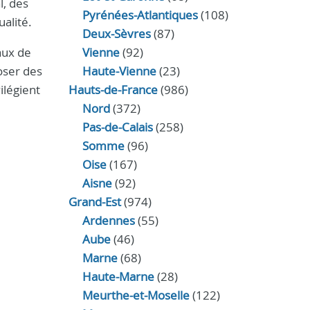
l, des
Pyrénées-Atlantiques
(108)
alité.
Deux-Sèvres
(87)
aux de
Vienne
(92)
oser des
Haute-Vienne
(23)
ilégient
Hauts-de-France
(986)
Nord
(372)
Pas-de-Calais
(258)
Somme
(96)
Oise
(167)
Aisne
(92)
Grand-Est
(974)
Ardennes
(55)
Aube
(46)
Marne
(68)
Haute-Marne
(28)
Meurthe-et-Moselle
(122)