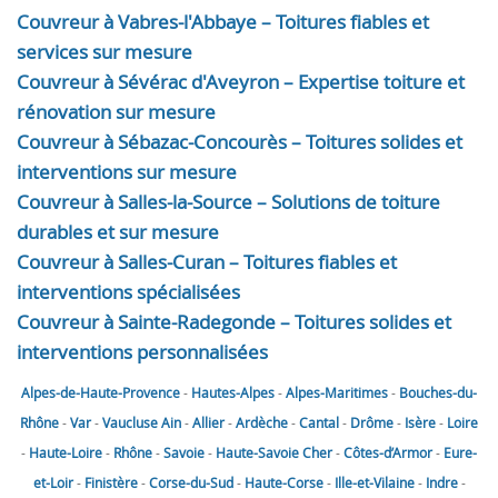
Couvreur à Vabres-l'Abbaye – Toitures fiables et
services sur mesure
Couvreur à Sévérac d'Aveyron – Expertise toiture et
rénovation sur mesure
Couvreur à Sébazac-Concourès – Toitures solides et
interventions sur mesure
Couvreur à Salles-la-Source – Solutions de toiture
durables et sur mesure
Couvreur à Salles-Curan – Toitures fiables et
interventions spécialisées
Couvreur à Sainte-Radegonde – Toitures solides et
interventions personnalisées
Alpes-de-Haute-Provence
-
Hautes-Alpes
-
Alpes-Maritimes
-
Bouches-du-
Rhône
-
Var
-
Vaucluse
Ain
-
Allier
-
Ardèche
-
Cantal
-
Drôme
-
Isère
-
Loire
-
Haute-Loire
-
Rhône
-
Savoie
-
Haute-Savoie
Cher
-
Côtes-d’Armor
-
Eure-
et-Loir
-
Finistère
-
Corse-du-Sud
-
Haute-Corse
-
Ille-et-Vilaine
-
Indre
-