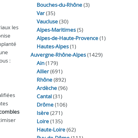
Bouches-du-Rhône
(3)
Var
(35)
Vaucluse
(30)
iaux les
Alpes-Maritimes
(5)
onise
Alpes-de-Haute-Provence
(1)
planté
Hautes-Alpes
(1)
'une
Auvergne-Rhône-Alpes
(1429)
ous :
Ain
(179)
Allier
(691)
Rhône
(892)
Ardèche
(96)
lifiées
Cantal
(31)
ntes
Drôme
(106)
 combles
Isère
(271)
timiser
Loire
(135)
Haute-Loire
(62)
Puy-de-Dôme
(111)