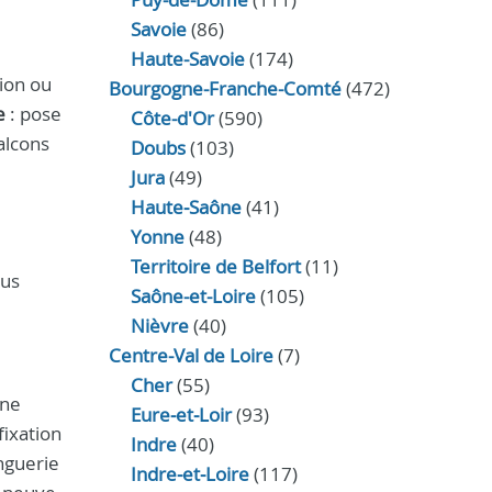
Savoie
(86)
Haute-Savoie
(174)
tion ou
Bourgogne-Franche-Comté
(472)
e
: pose
Côte-d'Or
(590)
alcons
Doubs
(103)
Jura
(49)
Haute‑Saône
(41)
Yonne
(48)
Territoire de Belfort
(11)
ous
Saône-et-Loire
(105)
Nièvre
(40)
Centre-Val de Loire
(7)
Cher
(55)
nne
Eure‑et‑Loir
(93)
fixation
Indre
(40)
inguerie
Indre‑et‑Loire
(117)