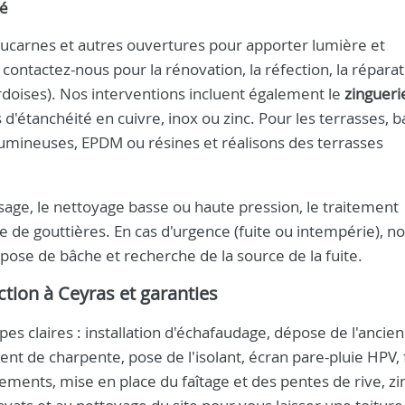
té
e lucarnes et autres ouvertures pour apporter lumière et
contactez-nous pour la rénovation, la réfection, la répara
, ardoises). Nos interventions incluent également le
zingueri
 d'étanchéité en cuivre, inox ou zinc. Pour les terrasses, b
umineuses, EPDM ou résines et réalisons des terrasses
ge, le nettoyage basse ou haute pression, le traitement
ge de gouttières. En cas d'urgence (fuite ou intempérie), n
ose de bâche et recherche de la source de la fuite.
tion à Ceyras et garanties
s claires : installation d'échafaudage, dépose de l'ancie
t de charpente, pose de l'isolant, écran pare-pluie HPV, 
tements, mise en place du faîtage et des pentes de rive, z