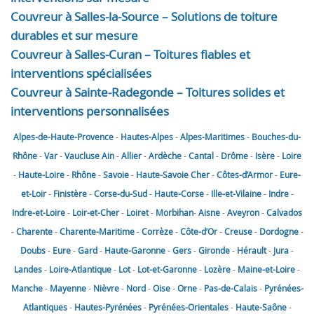
Couvreur à Salles-la-Source – Solutions de toiture
durables et sur mesure
Couvreur à Salles-Curan – Toitures fiables et
interventions spécialisées
Couvreur à Sainte-Radegonde – Toitures solides et
interventions personnalisées
Alpes-de-Haute-Provence
-
Hautes-Alpes
-
Alpes-Maritimes
-
Bouches-du-
Rhône
-
Var
-
Vaucluse
Ain
-
Allier
-
Ardèche
-
Cantal
-
Drôme
-
Isère
-
Loire
-
Haute-Loire
-
Rhône
-
Savoie
-
Haute-Savoie
Cher
-
Côtes-d’Armor
-
Eure-
et-Loir
-
Finistère
-
Corse-du-Sud
-
Haute-Corse
-
Ille-et-Vilaine
-
Indre
-
Indre-et-Loire
-
Loir-et-Cher
-
Loiret
-
Morbihan
-
Aisne
-
Aveyron
-
Calvados
-
Charente
-
Charente-Maritime
-
Corrèze
-
Côte-d’Or
-
Creuse
-
Dordogne
-
Doubs
-
Eure
-
Gard
-
Haute-Garonne
-
Gers
-
Gironde
-
Hérault
-
Jura
-
Landes
-
Loire-Atlantique
-
Lot
-
Lot-et-Garonne
-
Lozère
-
Maine-et-Loire
-
Manche
-
Mayenne
-
Nièvre
-
Nord
-
Oise
-
Orne
-
Pas-de-Calais
-
Pyrénées-
Atlantiques
-
Hautes-Pyrénées
-
Pyrénées-Orientales
-
Haute-Saône
-