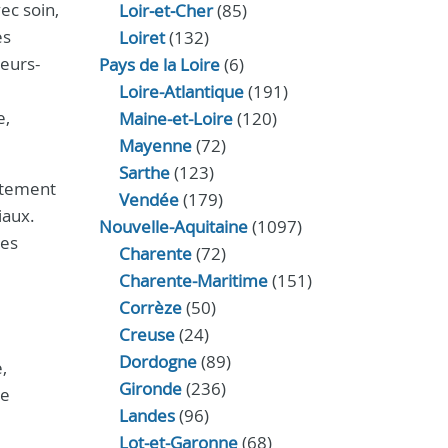
vec soin,
Loir‑et‑Cher
(85)
es
Loiret
(132)
eurs-
Pays de la Loire
(6)
Loire-Atlantique
(191)
e,
Maine-et-Loire
(120)
Mayenne
(72)
Sarthe
(123)
itement
Vendée
(179)
iaux.
Nouvelle-Aquitaine
(1097)
des
Charente
(72)
Charente-Maritime
(151)
Corrèze
(50)
Creuse
(24)
Dordogne
(89)
,
Gironde
(236)
ne
Landes
(96)
Lot-et-Garonne
(68)