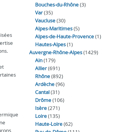
Bouches-du-Rhône
(3)
Var
(35)
Vaucluse
(30)
Alpes-Maritimes
(5)
lisées
Alpes-de-Haute-Provence
(1)
ertise
Hautes-Alpes
(1)
ons.
Auvergne-Rhône-Alpes
(1429)
Ain
(179)
et
Allier
(691)
ertaines
Rhône
(892)
Ardèche
(96)
Cantal
(31)
Drôme
(106)
Isère
(271)
thermique
Loire
(135)
ine
Haute-Loire
(62)
urons
Puy-de-Dôme
(111)