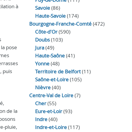
lation à
Savoie
(86)
Haute-Savoie
(174)
Bourgogne-Franche-Comté
(472)
Côte-d'Or
(590)
s
Doubs
(103)
 la pose
Jura
(49)
mmes
Haute‑Saône
(41)
errasses
Yonne
(48)
, puis
Territoire de Belfort
(11)
Saône-et-Loire
(105)
Nièvre
(40)
Centre-Val de Loire
(7)
é,
Cher
(55)
on de la
Eure‑et‑Loir
(93)
 posons
Indre
(40)
e-pluie,
Indre‑et‑Loire
(117)