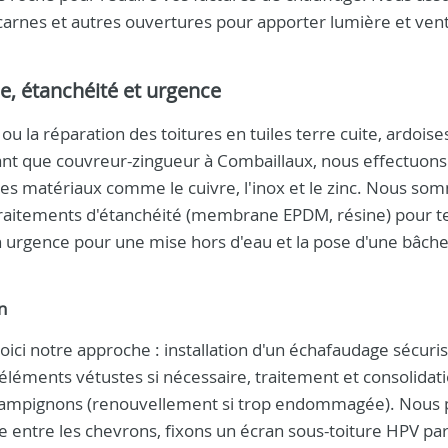
carnes et autres ouvertures pour apporter lumière et venti
ie, étanchéité et urgence
ou la réparation des toitures en tuiles terre cuite, ardoise
tant que couvreur-zingueur à Combaillaux, nous effectuons
des matériaux comme le cuivre, l'inox et le zinc. Nous so
raitements d'étanchéité (membrane EPDM, résine) pour t
n urgence pour une mise hors d'eau et la pose d'une bâche
n
ci notre approche : installation d'un échafaudage sécuris
éléments vétustes si nécessaire, traitement et consolidati
 champignons (renouvellement si trop endommagée). Nous
 entre les chevrons, fixons un écran sous-toiture HPV par