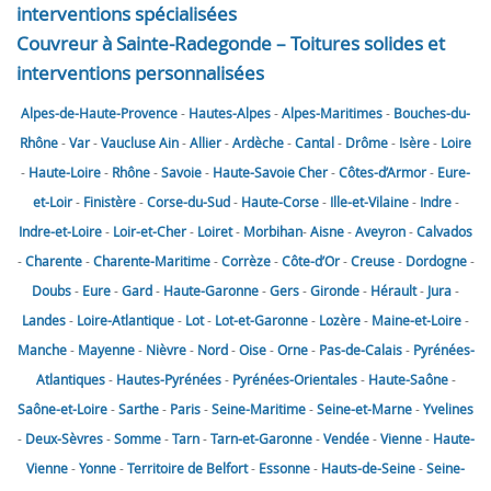
interventions spécialisées
Couvreur à Sainte-Radegonde – Toitures solides et
interventions personnalisées
Alpes-de-Haute-Provence
-
Hautes-Alpes
-
Alpes-Maritimes
-
Bouches-du-
Rhône
-
Var
-
Vaucluse
Ain
-
Allier
-
Ardèche
-
Cantal
-
Drôme
-
Isère
-
Loire
-
Haute-Loire
-
Rhône
-
Savoie
-
Haute-Savoie
Cher
-
Côtes-d’Armor
-
Eure-
et-Loir
-
Finistère
-
Corse-du-Sud
-
Haute-Corse
-
Ille-et-Vilaine
-
Indre
-
Indre-et-Loire
-
Loir-et-Cher
-
Loiret
-
Morbihan
-
Aisne
-
Aveyron
-
Calvados
-
Charente
-
Charente-Maritime
-
Corrèze
-
Côte-d’Or
-
Creuse
-
Dordogne
-
Doubs
-
Eure
-
Gard
-
Haute-Garonne
-
Gers
-
Gironde
-
Hérault
-
Jura
-
Landes
-
Loire-Atlantique
-
Lot
-
Lot-et-Garonne
-
Lozère
-
Maine-et-Loire
-
Manche
-
Mayenne
-
Nièvre
-
Nord
-
Oise
-
Orne
-
Pas-de-Calais
-
Pyrénées-
Atlantiques
-
Hautes-Pyrénées
-
Pyrénées-Orientales
-
Haute-Saône
-
Saône-et-Loire
-
Sarthe
-
Paris
-
Seine-Maritime
-
Seine-et-Marne
-
Yvelines
-
Deux-Sèvres
-
Somme
-
Tarn
-
Tarn-et-Garonne
-
Vendée
-
Vienne
-
Haute-
Vienne
-
Yonne
-
Territoire de Belfort
-
Essonne
-
Hauts-de-Seine
-
Seine-