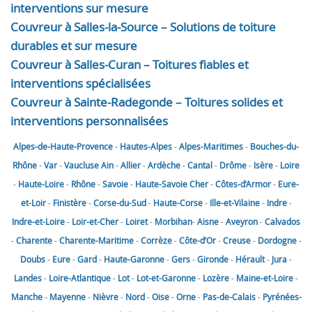
interventions sur mesure
Couvreur à Salles-la-Source – Solutions de toiture
durables et sur mesure
Couvreur à Salles-Curan – Toitures fiables et
interventions spécialisées
Couvreur à Sainte-Radegonde – Toitures solides et
interventions personnalisées
Alpes-de-Haute-Provence
-
Hautes-Alpes
-
Alpes-Maritimes
-
Bouches-du-
Rhône
-
Var
-
Vaucluse
Ain
-
Allier
-
Ardèche
-
Cantal
-
Drôme
-
Isère
-
Loire
-
Haute-Loire
-
Rhône
-
Savoie
-
Haute-Savoie
Cher
-
Côtes-d’Armor
-
Eure-
et-Loir
-
Finistère
-
Corse-du-Sud
-
Haute-Corse
-
Ille-et-Vilaine
-
Indre
-
Indre-et-Loire
-
Loir-et-Cher
-
Loiret
-
Morbihan
-
Aisne
-
Aveyron
-
Calvados
-
Charente
-
Charente-Maritime
-
Corrèze
-
Côte-d’Or
-
Creuse
-
Dordogne
-
Doubs
-
Eure
-
Gard
-
Haute-Garonne
-
Gers
-
Gironde
-
Hérault
-
Jura
-
Landes
-
Loire-Atlantique
-
Lot
-
Lot-et-Garonne
-
Lozère
-
Maine-et-Loire
-
Manche
-
Mayenne
-
Nièvre
-
Nord
-
Oise
-
Orne
-
Pas-de-Calais
-
Pyrénées-