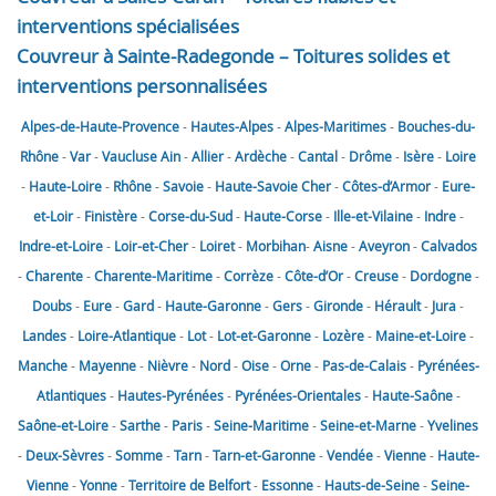
interventions spécialisées
Couvreur à Sainte-Radegonde – Toitures solides et
interventions personnalisées
Alpes-de-Haute-Provence
-
Hautes-Alpes
-
Alpes-Maritimes
-
Bouches-du-
Rhône
-
Var
-
Vaucluse
Ain
-
Allier
-
Ardèche
-
Cantal
-
Drôme
-
Isère
-
Loire
-
Haute-Loire
-
Rhône
-
Savoie
-
Haute-Savoie
Cher
-
Côtes-d’Armor
-
Eure-
et-Loir
-
Finistère
-
Corse-du-Sud
-
Haute-Corse
-
Ille-et-Vilaine
-
Indre
-
Indre-et-Loire
-
Loir-et-Cher
-
Loiret
-
Morbihan
-
Aisne
-
Aveyron
-
Calvados
-
Charente
-
Charente-Maritime
-
Corrèze
-
Côte-d’Or
-
Creuse
-
Dordogne
-
Doubs
-
Eure
-
Gard
-
Haute-Garonne
-
Gers
-
Gironde
-
Hérault
-
Jura
-
Landes
-
Loire-Atlantique
-
Lot
-
Lot-et-Garonne
-
Lozère
-
Maine-et-Loire
-
Manche
-
Mayenne
-
Nièvre
-
Nord
-
Oise
-
Orne
-
Pas-de-Calais
-
Pyrénées-
Atlantiques
-
Hautes-Pyrénées
-
Pyrénées-Orientales
-
Haute-Saône
-
Saône-et-Loire
-
Sarthe
-
Paris
-
Seine-Maritime
-
Seine-et-Marne
-
Yvelines
-
Deux-Sèvres
-
Somme
-
Tarn
-
Tarn-et-Garonne
-
Vendée
-
Vienne
-
Haute-
Vienne
-
Yonne
-
Territoire de Belfort
-
Essonne
-
Hauts-de-Seine
-
Seine-