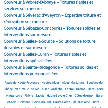
Couvreur à Vabres-l'Abbaye – Toitures fiables et
services sur mesure
Couvreur à Sévérac d'Aveyron – Expertise toiture et
rénovation sur mesure
Couvreur à Sébazac-Concourès – Toitures solides et
interventions sur mesure
Couvreur à Salles-la-Source – Solutions de toiture
durables et sur mesure
Couvreur à Salles-Curan – Toitures fiables et
interventions spécialisées
Couvreur à Sainte-Radegonde – Toitures solides et
interventions personnalisées
Alpes-de-Haute-Provence
-
Hautes-Alpes
-
Alpes-Maritimes
-
Bouches-du-
Rhône
-
Var
-
Vaucluse
Ain
-
Allier
-
Ardèche
-
Cantal
-
Drôme
-
Isère
-
Loire
-
Haute-Loire
-
Rhône
-
Savoie
-
Haute-Savoie
Cher
-
Côtes-d’Armor
-
Eure-
et-Loir
-
Finistère
-
Corse-du-Sud
-
Haute-Corse
-
Ille-et-Vilaine
-
Indre
-