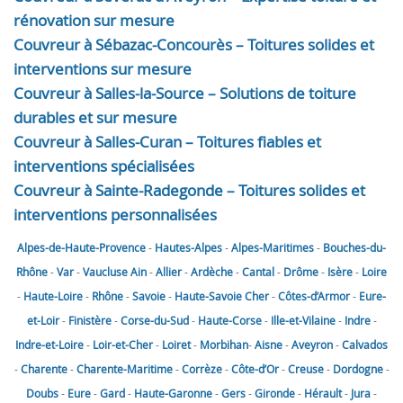
rénovation sur mesure
Couvreur à Sébazac-Concourès – Toitures solides et
interventions sur mesure
Couvreur à Salles-la-Source – Solutions de toiture
durables et sur mesure
Couvreur à Salles-Curan – Toitures fiables et
interventions spécialisées
Couvreur à Sainte-Radegonde – Toitures solides et
interventions personnalisées
Alpes-de-Haute-Provence
-
Hautes-Alpes
-
Alpes-Maritimes
-
Bouches-du-
Rhône
-
Var
-
Vaucluse
Ain
-
Allier
-
Ardèche
-
Cantal
-
Drôme
-
Isère
-
Loire
-
Haute-Loire
-
Rhône
-
Savoie
-
Haute-Savoie
Cher
-
Côtes-d’Armor
-
Eure-
et-Loir
-
Finistère
-
Corse-du-Sud
-
Haute-Corse
-
Ille-et-Vilaine
-
Indre
-
Indre-et-Loire
-
Loir-et-Cher
-
Loiret
-
Morbihan
-
Aisne
-
Aveyron
-
Calvados
-
Charente
-
Charente-Maritime
-
Corrèze
-
Côte-d’Or
-
Creuse
-
Dordogne
-
Doubs
-
Eure
-
Gard
-
Haute-Garonne
-
Gers
-
Gironde
-
Hérault
-
Jura
-