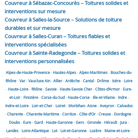
Couvreur à Sébazac-Concourès – Toitures solides et
interventions sur mesure
Couvreur à Salles-la-Source – Solutions de toiture
durables et sur mesure
Couvreur à Salles-Curan – Toitures fiables et
interventions spécialisées
Couvreur à Sainte-Radegonde – Toitures solides et
interventions personnalisées
Alpes-de-Haute-Provence
-
Hautes-Alpes
-
Alpes-Maritimes
-
Bouches-du-
Rhône
-
Var
-
Vaucluse
Ain
-
Allier
-
Ardèche
-
Cantal
-
Drôme
-
Isère
-
Loire
-
Haute-Loire
-
Rhône
-
Savoie
-
Haute-Savoie
Cher
-
Côtes-d’Armor
-
Eure-
et-Loir
-
Finistère
-
Corse-du-Sud
-
Haute-Corse
-
Ille-et-Vilaine
-
Indre
-
Indre-et-Loire
-
Loir-et-Cher
-
Loiret
-
Morbihan
-
Aisne
-
Aveyron
-
Calvados
-
Charente
-
Charente-Maritime
-
Corrèze
-
Côte-d’Or
-
Creuse
-
Dordogne
-
Doubs
-
Eure
-
Gard
-
Haute-Garonne
-
Gers
-
Gironde
-
Hérault
-
Jura
-
Landes
-
Loire-Atlantique
-
Lot
-
Lot-et-Garonne
-
Lozère
-
Maine-et-Loire
-