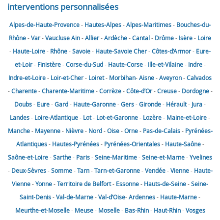
interventions personnalisées
Alpes-de-Haute-Provence
-
Hautes-Alpes
-
Alpes-Maritimes
-
Bouches-du-
Rhône
-
Var
-
Vaucluse
Ain
-
Allier
-
Ardèche
-
Cantal
-
Drôme
-
Isère
-
Loire
-
Haute-Loire
-
Rhône
-
Savoie
-
Haute-Savoie
Cher
-
Côtes-d’Armor
-
Eure-
et-Loir
-
Finistère
-
Corse-du-Sud
-
Haute-Corse
-
Ille-et-Vilaine
-
Indre
-
Indre-et-Loire
-
Loir-et-Cher
-
Loiret
-
Morbihan
-
Aisne
-
Aveyron
-
Calvados
-
Charente
-
Charente-Maritime
-
Corrèze
-
Côte-d’Or
-
Creuse
-
Dordogne
-
Doubs
-
Eure
-
Gard
-
Haute-Garonne
-
Gers
-
Gironde
-
Hérault
-
Jura
-
Landes
-
Loire-Atlantique
-
Lot
-
Lot-et-Garonne
-
Lozère
-
Maine-et-Loire
-
Manche
-
Mayenne
-
Nièvre
-
Nord
-
Oise
-
Orne
-
Pas-de-Calais
-
Pyrénées-
Atlantiques
-
Hautes-Pyrénées
-
Pyrénées-Orientales
-
Haute-Saône
-
Saône-et-Loire
-
Sarthe
-
Paris
-
Seine-Maritime
-
Seine-et-Marne
-
Yvelines
-
Deux-Sèvres
-
Somme
-
Tarn
-
Tarn-et-Garonne
-
Vendée
-
Vienne
-
Haute-
Vienne
-
Yonne
-
Territoire de Belfort
-
Essonne
-
Hauts-de-Seine
-
Seine-
Saint-Denis
-
Val-de-Marne
-
Val-d’Oise
-
Ardennes
-
Haute-Marne
-
Meurthe-et-Moselle
-
Meuse
-
Moselle
-
Bas-Rhin
-
Haut-Rhin
-
Vosges