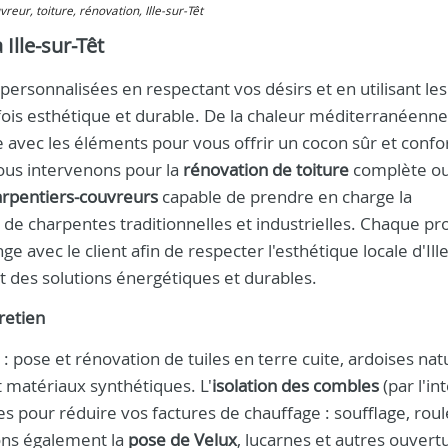
vreur, toiture, rénovation, Ille-sur-Têt
Ille-sur-Têt
personnalisées en respectant vos désirs et en utilisant les
 fois esthétique et durable. De la chaleur méditerranéenn
e avec les éléments pour vous offrir un cocon sûr et confo
us intervenons pour la
rénovation de toiture
complète o
rpentiers-couvreurs
capable de prendre en charge la
de charpentes traditionnelles et industrielles. Chaque pro
avec le client afin de respecter l'esthétique locale d'Ille
t des solutions énergétiques et durables.
retien
 pose et rénovation de tuiles en terre cuite, ardoises natu
t matériaux synthétiques. L'
isolation des combles
(par l'in
res pour réduire vos factures de chauffage : soufflage, rou
rons également la
pose de Velux
, lucarnes et autres ouvert