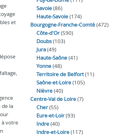
age
Savoie
(86)
ttoyage
Haute-Savoie
(174)
ibles et
Bourgogne-Franche-Comté
(472)
Côte-d'Or
(590)
Doubs
(103)
Jura
(49)
 dépose
Haute‑Saône
(41)
Yonne
(48)
faîtage,
Territoire de Belfort
(11)
Saône-et-Loire
(105)
Nièvre
(40)
rgence
Centre-Val de Loire
(7)
 de la
Cher
(55)
pour
Eure‑et‑Loir
(93)
 à votre
Indre
(40)
un
Indre‑et‑Loire
(117)