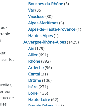
Bouches-du-Rhône
(3)
Var
(35)
Vaucluse
(30)
Alpes-Maritimes
(5)
e aux
Alpes-de-Haute-Provence
(1)
rtable
Hautes-Alpes
(1)
u
Auvergne-Rhône-Alpes
(1429)
Ain
(179)
jet
Allier
(691)
-sur-Têt
Rhône
(892)
Ardèche
(96)
Cantal
(31)
Drôme
(106)
relles,
Isère
(271)
térieur
Loire
(135)
leaux de
Haute-Loire
(62)
ures
Puy-de-Dôme
(111)