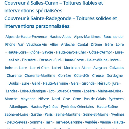
Couvreur à Salles-Curan – Toitures fiables et
interventions spécialisées
Couvreur à Sainte-Radegonde – Toitures solides et
interventions personnalisées
Alpes-de-Haute-Provence
-
Hautes-Alpes
-
Alpes-Maritimes
-
Bouches-du-
Rhône
-
Var
-
Vaucluse
Ain
-
Allier
-
Ardèche
-
Cantal
-
Drôme
-
Isère
-
Loire
-
Haute-Loire
-
Rhône
-
Savoie
-
Haute-Savoie
Cher
-
Côtes-d’Armor
-
Eure-
et-Loir
-
Finistère
-
Corse-du-Sud
-
Haute-Corse
-
Ille-et-Vilaine
-
Indre
-
Indre-et-Loire
-
Loir-et-Cher
-
Loiret
-
Morbihan
-
Aisne
-
Aveyron
-
Calvados
-
Charente
-
Charente-Maritime
-
Corrèze
-
Côte-d’Or
-
Creuse
-
Dordogne
-
Doubs
-
Eure
-
Gard
-
Haute-Garonne
-
Gers
-
Gironde
-
Hérault
-
Jura
-
Landes
-
Loire-Atlantique
-
Lot
-
Lot-et-Garonne
-
Lozère
-
Maine-et-Loire
-
Manche
-
Mayenne
-
Nièvre
-
Nord
-
Oise
-
Orne
-
Pas-de-Calais
-
Pyrénées-
Atlantiques
-
Hautes-Pyrénées
-
Pyrénées-Orientales
-
Haute-Saône
-
Saône-et-Loire
-
Sarthe
-
Paris
-
Seine-Maritime
-
Seine-et-Marne
-
Yvelines
-
Deux-Sèvres
-
Somme
-
Tarn
-
Tarn-et-Garonne
-
Vendée
-
Vienne
-
Haute-