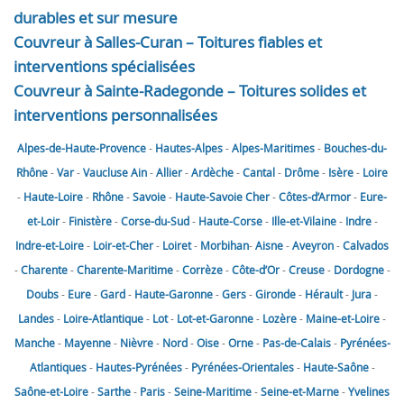
durables et sur mesure
Couvreur à Salles-Curan – Toitures fiables et
interventions spécialisées
Couvreur à Sainte-Radegonde – Toitures solides et
interventions personnalisées
Alpes-de-Haute-Provence
-
Hautes-Alpes
-
Alpes-Maritimes
-
Bouches-du-
Rhône
-
Var
-
Vaucluse
Ain
-
Allier
-
Ardèche
-
Cantal
-
Drôme
-
Isère
-
Loire
-
Haute-Loire
-
Rhône
-
Savoie
-
Haute-Savoie
Cher
-
Côtes-d’Armor
-
Eure-
et-Loir
-
Finistère
-
Corse-du-Sud
-
Haute-Corse
-
Ille-et-Vilaine
-
Indre
-
Indre-et-Loire
-
Loir-et-Cher
-
Loiret
-
Morbihan
-
Aisne
-
Aveyron
-
Calvados
-
Charente
-
Charente-Maritime
-
Corrèze
-
Côte-d’Or
-
Creuse
-
Dordogne
-
Doubs
-
Eure
-
Gard
-
Haute-Garonne
-
Gers
-
Gironde
-
Hérault
-
Jura
-
Landes
-
Loire-Atlantique
-
Lot
-
Lot-et-Garonne
-
Lozère
-
Maine-et-Loire
-
Manche
-
Mayenne
-
Nièvre
-
Nord
-
Oise
-
Orne
-
Pas-de-Calais
-
Pyrénées-
Atlantiques
-
Hautes-Pyrénées
-
Pyrénées-Orientales
-
Haute-Saône
-
Saône-et-Loire
-
Sarthe
-
Paris
-
Seine-Maritime
-
Seine-et-Marne
-
Yvelines