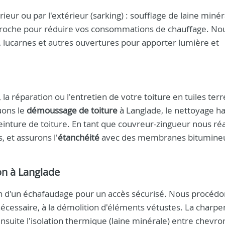
érieur ou par l'extérieur (sarking) : soufflage de laine minér
e roche pour réduire vos consommations de chauffage. No
, lucarnes et autres ouvertures pour apporter lumière et
la réparation ou l'entretien de votre toiture en tuiles terr
uons le
démoussage de toiture
à Langlade, le nettoyage h
einture de toiture. En tant que couvreur-zingueur nous ré
, et assurons l'
étanchéité
avec des membranes bitumine
on à Langlade
on d'un échafaudage pour un accès sécurisé. Nous procédo
 nécessaire, à la démolition d'éléments vétustes. La charpe
nsuite l'isolation thermique (laine minérale) entre chevro