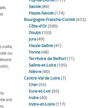
Savoie
(86)
ale,
Haute-Savoie
(174)
us
Bourgogne-Franche-Comté
(472)
Côte-d'Or
(590)
Doubs
(103)
Jura
(49)
Haute‑Saône
(41)
e-cuite,
Yonne
(48)
aute ou
Territoire de Belfort
(11)
alisons
Saône-et-Loire
(105)
uses,
Nièvre
(40)
Centre-Val de Loire
(7)
Cher
(55)
Eure‑et‑Loir
(93)
ns
Indre
(40)
nte est
Indre‑et‑Loire
(117)
ns,