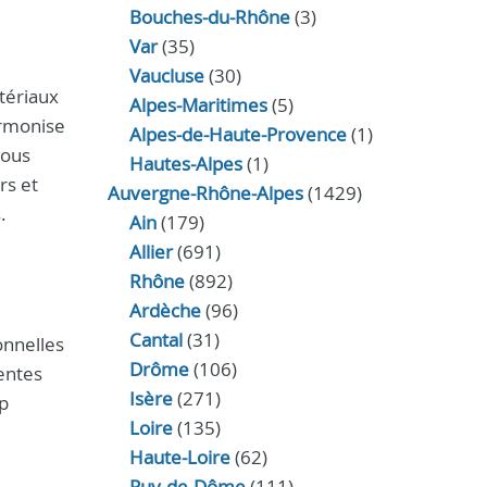
Bouches-du-Rhône
(3)
Var
(35)
Vaucluse
(30)
tériaux
Alpes-Maritimes
(5)
armonise
Alpes-de-Haute-Provence
(1)
nous
Hautes-Alpes
(1)
rs et
Auvergne-Rhône-Alpes
(1429)
.
Ain
(179)
Allier
(691)
Rhône
(892)
Ardèche
(96)
Cantal
(31)
onnelles
Drôme
(106)
pentes
Isère
(271)
op
Loire
(135)
Haute-Loire
(62)
Puy-de-Dôme
(111)