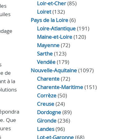
Loir‑et‑Cher
(85)
les
Loiret
(132)
uiles
Pays de la Loire
(6)
Loire-Atlantique
(191)
audage
Maine-et-Loire
(120)
Mayenne
(72)
Sarthe
(123)
Vendée
(179)
s
Nouvelle-Aquitaine
(1097)
se de
Charente
(72)
nt à la
Charente-Maritime
(151)
lutions
Corrèze
(50)
Creuse
(24)
répondra
Dordogne
(89)
ée. Que
Gironde
(236)
tures
Landes
(96)
s
Lot-et-Garonne
(68)