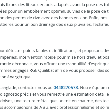
is fixons des liteaux en bois adaptés avant la pose des tui
posées pour un emboîtement optimal, suivies de la pose de t
on des pentes de rive avec des bandes en zinc. Enfin, nos
uttières pour un bon drainage des eaux pluviales, l'échaf
r détecter points faibles et infiltrations, et proposons de
tempéries), intervention rapide pour mise hors d'eau et po
antie décennale, vous offrant une tranquillité d'esprit qua
 sommes engagés RGE Qualibat afin de vous proposer des so
tion énergétique.
à Langlade, contactez-nous au
0448270573
. Notre équipe 
n diagnostic précis et vous remettre une estimation détaill
rdoises, une toiture métallique, un toit en chaume, des toi
vous accompagnons de A à Z avec professionnalisme et soin