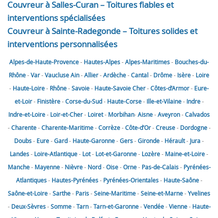
Couvreur à Salles-Curan – Toitures fiables et
interventions spécialisées
Couvreur à Sainte-Radegonde – Toitures solides et
interventions personnalisées
Alpes-de-Haute-Provence
-
Hautes-Alpes
-
Alpes-Maritimes
-
Bouches-du-
Rhône
-
Var
-
Vaucluse
Ain
-
Allier
-
Ardèche
-
Cantal
-
Drôme
-
Isère
-
Loire
-
Haute-Loire
-
Rhône
-
Savoie
-
Haute-Savoie
Cher
-
Côtes-d’Armor
-
Eure-
et-Loir
-
Finistère
-
Corse-du-Sud
-
Haute-Corse
-
Ille-et-Vilaine
-
Indre
-
Indre-et-Loire
-
Loir-et-Cher
-
Loiret
-
Morbihan
-
Aisne
-
Aveyron
-
Calvados
-
Charente
-
Charente-Maritime
-
Corrèze
-
Côte-d’Or
-
Creuse
-
Dordogne
-
Doubs
-
Eure
-
Gard
-
Haute-Garonne
-
Gers
-
Gironde
-
Hérault
-
Jura
-
Landes
-
Loire-Atlantique
-
Lot
-
Lot-et-Garonne
-
Lozère
-
Maine-et-Loire
-
Manche
-
Mayenne
-
Nièvre
-
Nord
-
Oise
-
Orne
-
Pas-de-Calais
-
Pyrénées-
Atlantiques
-
Hautes-Pyrénées
-
Pyrénées-Orientales
-
Haute-Saône
-
Saône-et-Loire
-
Sarthe
-
Paris
-
Seine-Maritime
-
Seine-et-Marne
-
Yvelines
-
Deux-Sèvres
-
Somme
-
Tarn
-
Tarn-et-Garonne
-
Vendée
-
Vienne
-
Haute-