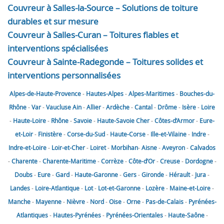
Couvreur à Salles-la-Source – Solutions de toiture
durables et sur mesure
Couvreur à Salles-Curan – Toitures fiables et
interventions spécialisées
Couvreur à Sainte-Radegonde – Toitures solides et
interventions personnalisées
Alpes-de-Haute-Provence
-
Hautes-Alpes
-
Alpes-Maritimes
-
Bouches-du-
Rhône
-
Var
-
Vaucluse
Ain
-
Allier
-
Ardèche
-
Cantal
-
Drôme
-
Isère
-
Loire
-
Haute-Loire
-
Rhône
-
Savoie
-
Haute-Savoie
Cher
-
Côtes-d’Armor
-
Eure-
et-Loir
-
Finistère
-
Corse-du-Sud
-
Haute-Corse
-
Ille-et-Vilaine
-
Indre
-
Indre-et-Loire
-
Loir-et-Cher
-
Loiret
-
Morbihan
-
Aisne
-
Aveyron
-
Calvados
-
Charente
-
Charente-Maritime
-
Corrèze
-
Côte-d’Or
-
Creuse
-
Dordogne
-
Doubs
-
Eure
-
Gard
-
Haute-Garonne
-
Gers
-
Gironde
-
Hérault
-
Jura
-
Landes
-
Loire-Atlantique
-
Lot
-
Lot-et-Garonne
-
Lozère
-
Maine-et-Loire
-
Manche
-
Mayenne
-
Nièvre
-
Nord
-
Oise
-
Orne
-
Pas-de-Calais
-
Pyrénées-
Atlantiques
-
Hautes-Pyrénées
-
Pyrénées-Orientales
-
Haute-Saône
-