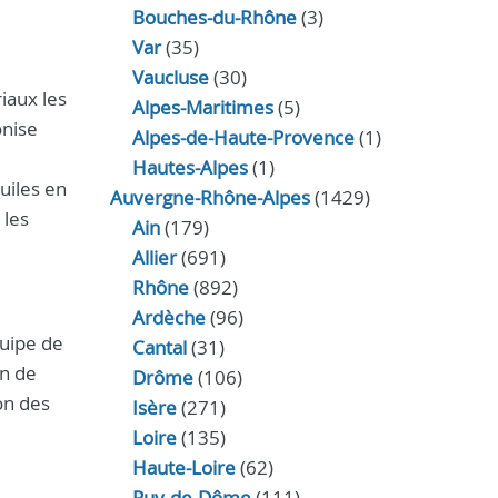
Bouches-du-Rhône
(3)
Var
(35)
Vaucluse
(30)
iaux les
Alpes-Maritimes
(5)
onise
Alpes-de-Haute-Provence
(1)
Hautes-Alpes
(1)
uiles en
Auvergne-Rhône-Alpes
(1429)
 les
Ain
(179)
Allier
(691)
Rhône
(892)
Ardèche
(96)
quipe de
Cantal
(31)
on de
Drôme
(106)
ion des
Isère
(271)
Loire
(135)
Haute-Loire
(62)
Puy-de-Dôme
(111)