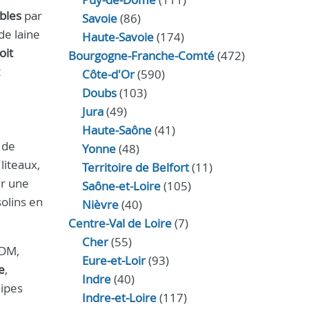
bles
par
Savoie
(86)
de laine
Haute-Savoie
(174)
oit
Bourgogne-Franche-Comté
(472)
t
Côte-d'Or
(590)
Doubs
(103)
Jura
(49)
Haute‑Saône
(41)
 de
Yonne
(48)
liteaux,
Territoire de Belfort
(11)
ur une
Saône-et-Loire
(105)
olins en
Nièvre
(40)
Centre-Val de Loire
(7)
Cher
(55)
PDM,
Eure‑et‑Loir
(93)
e
,
Indre
(40)
uipes
Indre‑et‑Loire
(117)