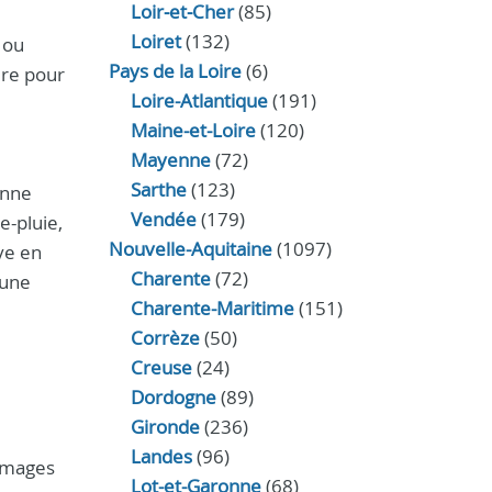
Loir‑et‑Cher
(85)
Loiret
(132)
 ou
Pays de la Loire
(6)
ure pour
Loire-Atlantique
(191)
Maine-et-Loire
(120)
Mayenne
(72)
Sarthe
(123)
enne
Vendée
(179)
e-pluie,
Nouvelle-Aquitaine
(1097)
ive en
Charente
(72)
 une
Charente-Maritime
(151)
Corrèze
(50)
Creuse
(24)
Dordogne
(89)
Gironde
(236)
Landes
(96)
ommages
Lot-et-Garonne
(68)