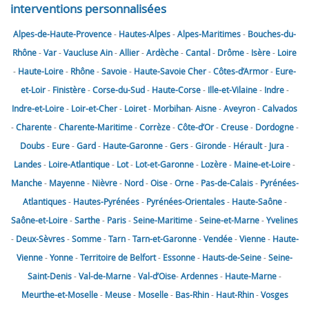
interventions personnalisées
Alpes-de-Haute-Provence
-
Hautes-Alpes
-
Alpes-Maritimes
-
Bouches-du-
Rhône
-
Var
-
Vaucluse
Ain
-
Allier
-
Ardèche
-
Cantal
-
Drôme
-
Isère
-
Loire
-
Haute-Loire
-
Rhône
-
Savoie
-
Haute-Savoie
Cher
-
Côtes-d’Armor
-
Eure-
et-Loir
-
Finistère
-
Corse-du-Sud
-
Haute-Corse
-
Ille-et-Vilaine
-
Indre
-
Indre-et-Loire
-
Loir-et-Cher
-
Loiret
-
Morbihan
-
Aisne
-
Aveyron
-
Calvados
-
Charente
-
Charente-Maritime
-
Corrèze
-
Côte-d’Or
-
Creuse
-
Dordogne
-
Doubs
-
Eure
-
Gard
-
Haute-Garonne
-
Gers
-
Gironde
-
Hérault
-
Jura
-
Landes
-
Loire-Atlantique
-
Lot
-
Lot-et-Garonne
-
Lozère
-
Maine-et-Loire
-
Manche
-
Mayenne
-
Nièvre
-
Nord
-
Oise
-
Orne
-
Pas-de-Calais
-
Pyrénées-
Atlantiques
-
Hautes-Pyrénées
-
Pyrénées-Orientales
-
Haute-Saône
-
Saône-et-Loire
-
Sarthe
-
Paris
-
Seine-Maritime
-
Seine-et-Marne
-
Yvelines
-
Deux-Sèvres
-
Somme
-
Tarn
-
Tarn-et-Garonne
-
Vendée
-
Vienne
-
Haute-
Vienne
-
Yonne
-
Territoire de Belfort
-
Essonne
-
Hauts-de-Seine
-
Seine-
Saint-Denis
-
Val-de-Marne
-
Val-d’Oise
-
Ardennes
-
Haute-Marne
-
Meurthe-et-Moselle
-
Meuse
-
Moselle
-
Bas-Rhin
-
Haut-Rhin
-
Vosges