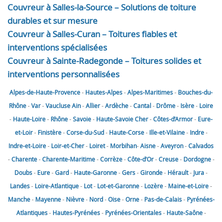
Couvreur à Salles-la-Source – Solutions de toiture
durables et sur mesure
Couvreur à Salles-Curan – Toitures fiables et
interventions spécialisées
Couvreur à Sainte-Radegonde – Toitures solides et
interventions personnalisées
Alpes-de-Haute-Provence
-
Hautes-Alpes
-
Alpes-Maritimes
-
Bouches-du-
Rhône
-
Var
-
Vaucluse
Ain
-
Allier
-
Ardèche
-
Cantal
-
Drôme
-
Isère
-
Loire
-
Haute-Loire
-
Rhône
-
Savoie
-
Haute-Savoie
Cher
-
Côtes-d’Armor
-
Eure-
et-Loir
-
Finistère
-
Corse-du-Sud
-
Haute-Corse
-
Ille-et-Vilaine
-
Indre
-
Indre-et-Loire
-
Loir-et-Cher
-
Loiret
-
Morbihan
-
Aisne
-
Aveyron
-
Calvados
-
Charente
-
Charente-Maritime
-
Corrèze
-
Côte-d’Or
-
Creuse
-
Dordogne
-
Doubs
-
Eure
-
Gard
-
Haute-Garonne
-
Gers
-
Gironde
-
Hérault
-
Jura
-
Landes
-
Loire-Atlantique
-
Lot
-
Lot-et-Garonne
-
Lozère
-
Maine-et-Loire
-
Manche
-
Mayenne
-
Nièvre
-
Nord
-
Oise
-
Orne
-
Pas-de-Calais
-
Pyrénées-
Atlantiques
-
Hautes-Pyrénées
-
Pyrénées-Orientales
-
Haute-Saône
-