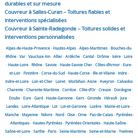
durables et sur mesure
Couvreur à Salles-Curan – Toitures fiables et
interventions spécialisées
Couvreur à Sainte-Radegonde – Toitures solides et
interventions personnalisées
Alpes-de-Haute-Provence
-
Hautes-Alpes
-
Alpes-Maritimes
-
Bouches-du-
Rhône
-
Var
-
Vaucluse
Ain
-
Allier
-
Ardèche
-
Cantal
-
Drôme
-
Isère
-
Loire
-
Haute-Loire
-
Rhône
-
Savoie
-
Haute-Savoie
Cher
-
Côtes-d’Armor
-
Eure-
et-Loir
-
Finistère
-
Corse-du-Sud
-
Haute-Corse
-
Ille-et-Vilaine
-
Indre
-
Indre-et-Loire
-
Loir-et-Cher
-
Loiret
-
Morbihan
-
Aisne
-
Aveyron
-
Calvados
-
Charente
-
Charente-Maritime
-
Corrèze
-
Côte-d’Or
-
Creuse
-
Dordogne
-
Doubs
-
Eure
-
Gard
-
Haute-Garonne
-
Gers
-
Gironde
-
Hérault
-
Jura
-
Landes
-
Loire-Atlantique
-
Lot
-
Lot-et-Garonne
-
Lozère
-
Maine-et-Loire
-
Manche
-
Mayenne
-
Nièvre
-
Nord
-
Oise
-
Orne
-
Pas-de-Calais
-
Pyrénées-
Atlantiques
-
Hautes-Pyrénées
-
Pyrénées-Orientales
-
Haute-Saône
-
Saône-et-Loire
-
Sarthe
-
Paris
-
Seine-Maritime
-
Seine-et-Marne
-
Yvelines