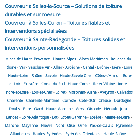
Couvreur à Salles-la-Source – Solutions de toiture
durables et sur mesure
Couvreur à Salles-Curan – Toitures fiables et
interventions spécialisées
Couvreur à Sainte-Radegonde – Toitures solides et
interventions personnalisées
Alpes-de-Haute-Provence
-
Hautes-Alpes
-
Alpes-Maritimes
-
Bouches-du-
Rhône
-
Var
-
Vaucluse
Ain
-
Allier
-
Ardèche
-
Cantal
-
Drôme
-
Isère
-
Loire
-
Haute-Loire
-
Rhône
-
Savoie
-
Haute-Savoie
Cher
-
Côtes-d’Armor
-
Eure-
et-Loir
-
Finistère
-
Corse-du-Sud
-
Haute-Corse
-
Ille-et-Vilaine
-
Indre
-
Indre-et-Loire
-
Loir-et-Cher
-
Loiret
-
Morbihan
-
Aisne
-
Aveyron
-
Calvados
-
Charente
-
Charente-Maritime
-
Corrèze
-
Côte-d’Or
-
Creuse
-
Dordogne
-
Doubs
-
Eure
-
Gard
-
Haute-Garonne
-
Gers
-
Gironde
-
Hérault
-
Jura
-
Landes
-
Loire-Atlantique
-
Lot
-
Lot-et-Garonne
-
Lozère
-
Maine-et-Loire
-
Manche
-
Mayenne
-
Nièvre
-
Nord
-
Oise
-
Orne
-
Pas-de-Calais
-
Pyrénées-
Atlantiques
-
Hautes-Pyrénées
-
Pyrénées-Orientales
-
Haute-Saône
-