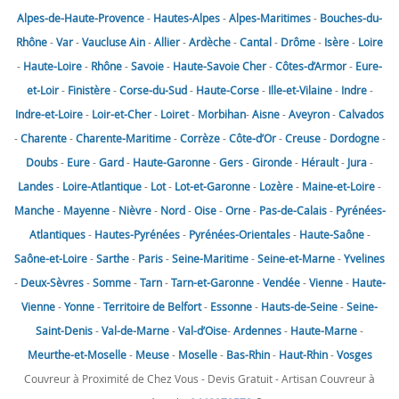
Alpes-de-Haute-Provence
-
Hautes-Alpes
-
Alpes-Maritimes
-
Bouches-du-
Rhône
-
Var
-
Vaucluse
Ain
-
Allier
-
Ardèche
-
Cantal
-
Drôme
-
Isère
-
Loire
-
Haute-Loire
-
Rhône
-
Savoie
-
Haute-Savoie
Cher
-
Côtes-d’Armor
-
Eure-
et-Loir
-
Finistère
-
Corse-du-Sud
-
Haute-Corse
-
Ille-et-Vilaine
-
Indre
-
Indre-et-Loire
-
Loir-et-Cher
-
Loiret
-
Morbihan
-
Aisne
-
Aveyron
-
Calvados
-
Charente
-
Charente-Maritime
-
Corrèze
-
Côte-d’Or
-
Creuse
-
Dordogne
-
Doubs
-
Eure
-
Gard
-
Haute-Garonne
-
Gers
-
Gironde
-
Hérault
-
Jura
-
Landes
-
Loire-Atlantique
-
Lot
-
Lot-et-Garonne
-
Lozère
-
Maine-et-Loire
-
Manche
-
Mayenne
-
Nièvre
-
Nord
-
Oise
-
Orne
-
Pas-de-Calais
-
Pyrénées-
Atlantiques
-
Hautes-Pyrénées
-
Pyrénées-Orientales
-
Haute-Saône
-
Saône-et-Loire
-
Sarthe
-
Paris
-
Seine-Maritime
-
Seine-et-Marne
-
Yvelines
-
Deux-Sèvres
-
Somme
-
Tarn
-
Tarn-et-Garonne
-
Vendée
-
Vienne
-
Haute-
Vienne
-
Yonne
-
Territoire de Belfort
-
Essonne
-
Hauts-de-Seine
-
Seine-
Saint-Denis
-
Val-de-Marne
-
Val-d’Oise
-
Ardennes
-
Haute-Marne
-
Meurthe-et-Moselle
-
Meuse
-
Moselle
-
Bas-Rhin
-
Haut-Rhin
-
Vosges
Couvreur à Proximité de Chez Vous - Devis Gratuit - Artisan Couvreur à