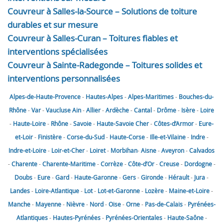
Couvreur à Salles-la-Source – Solutions de toiture
durables et sur mesure
Couvreur à Salles-Curan – Toitures fiables et
interventions spécialisées
Couvreur à Sainte-Radegonde – Toitures solides et
interventions personnalisées
Alpes-de-Haute-Provence
-
Hautes-Alpes
-
Alpes-Maritimes
-
Bouches-du-
Rhône
-
Var
-
Vaucluse
Ain
-
Allier
-
Ardèche
-
Cantal
-
Drôme
-
Isère
-
Loire
-
Haute-Loire
-
Rhône
-
Savoie
-
Haute-Savoie
Cher
-
Côtes-d’Armor
-
Eure-
et-Loir
-
Finistère
-
Corse-du-Sud
-
Haute-Corse
-
Ille-et-Vilaine
-
Indre
-
Indre-et-Loire
-
Loir-et-Cher
-
Loiret
-
Morbihan
-
Aisne
-
Aveyron
-
Calvados
-
Charente
-
Charente-Maritime
-
Corrèze
-
Côte-d’Or
-
Creuse
-
Dordogne
-
Doubs
-
Eure
-
Gard
-
Haute-Garonne
-
Gers
-
Gironde
-
Hérault
-
Jura
-
Landes
-
Loire-Atlantique
-
Lot
-
Lot-et-Garonne
-
Lozère
-
Maine-et-Loire
-
Manche
-
Mayenne
-
Nièvre
-
Nord
-
Oise
-
Orne
-
Pas-de-Calais
-
Pyrénées-
Atlantiques
-
Hautes-Pyrénées
-
Pyrénées-Orientales
-
Haute-Saône
-