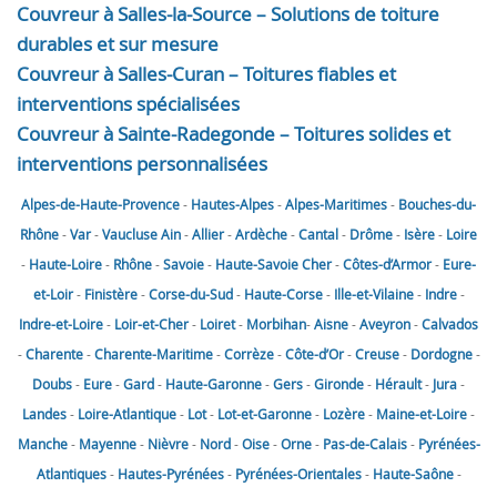
Couvreur à Salles-la-Source – Solutions de toiture
durables et sur mesure
Couvreur à Salles-Curan – Toitures fiables et
interventions spécialisées
Couvreur à Sainte-Radegonde – Toitures solides et
interventions personnalisées
Alpes-de-Haute-Provence
-
Hautes-Alpes
-
Alpes-Maritimes
-
Bouches-du-
Rhône
-
Var
-
Vaucluse
Ain
-
Allier
-
Ardèche
-
Cantal
-
Drôme
-
Isère
-
Loire
-
Haute-Loire
-
Rhône
-
Savoie
-
Haute-Savoie
Cher
-
Côtes-d’Armor
-
Eure-
et-Loir
-
Finistère
-
Corse-du-Sud
-
Haute-Corse
-
Ille-et-Vilaine
-
Indre
-
Indre-et-Loire
-
Loir-et-Cher
-
Loiret
-
Morbihan
-
Aisne
-
Aveyron
-
Calvados
-
Charente
-
Charente-Maritime
-
Corrèze
-
Côte-d’Or
-
Creuse
-
Dordogne
-
Doubs
-
Eure
-
Gard
-
Haute-Garonne
-
Gers
-
Gironde
-
Hérault
-
Jura
-
Landes
-
Loire-Atlantique
-
Lot
-
Lot-et-Garonne
-
Lozère
-
Maine-et-Loire
-
Manche
-
Mayenne
-
Nièvre
-
Nord
-
Oise
-
Orne
-
Pas-de-Calais
-
Pyrénées-
Atlantiques
-
Hautes-Pyrénées
-
Pyrénées-Orientales
-
Haute-Saône
-