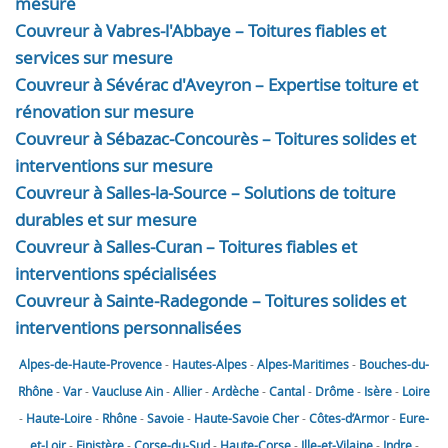
mesure
Couvreur à Vabres-l'Abbaye – Toitures fiables et
services sur mesure
Couvreur à Sévérac d'Aveyron – Expertise toiture et
rénovation sur mesure
Couvreur à Sébazac-Concourès – Toitures solides et
interventions sur mesure
Couvreur à Salles-la-Source – Solutions de toiture
durables et sur mesure
Couvreur à Salles-Curan – Toitures fiables et
interventions spécialisées
Couvreur à Sainte-Radegonde – Toitures solides et
interventions personnalisées
Alpes-de-Haute-Provence
-
Hautes-Alpes
-
Alpes-Maritimes
-
Bouches-du-
Rhône
-
Var
-
Vaucluse
Ain
-
Allier
-
Ardèche
-
Cantal
-
Drôme
-
Isère
-
Loire
-
Haute-Loire
-
Rhône
-
Savoie
-
Haute-Savoie
Cher
-
Côtes-d’Armor
-
Eure-
et-Loir
-
Finistère
-
Corse-du-Sud
-
Haute-Corse
-
Ille-et-Vilaine
-
Indre
-