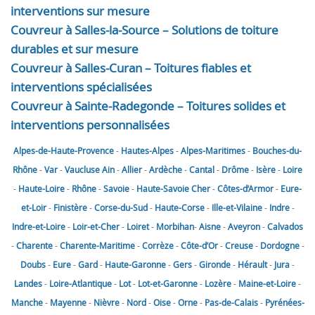
interventions sur mesure
Couvreur à Salles-la-Source – Solutions de toiture
durables et sur mesure
Couvreur à Salles-Curan – Toitures fiables et
interventions spécialisées
Couvreur à Sainte-Radegonde – Toitures solides et
interventions personnalisées
Alpes-de-Haute-Provence
-
Hautes-Alpes
-
Alpes-Maritimes
-
Bouches-du-
Rhône
-
Var
-
Vaucluse
Ain
-
Allier
-
Ardèche
-
Cantal
-
Drôme
-
Isère
-
Loire
-
Haute-Loire
-
Rhône
-
Savoie
-
Haute-Savoie
Cher
-
Côtes-d’Armor
-
Eure-
et-Loir
-
Finistère
-
Corse-du-Sud
-
Haute-Corse
-
Ille-et-Vilaine
-
Indre
-
Indre-et-Loire
-
Loir-et-Cher
-
Loiret
-
Morbihan
-
Aisne
-
Aveyron
-
Calvados
-
Charente
-
Charente-Maritime
-
Corrèze
-
Côte-d’Or
-
Creuse
-
Dordogne
-
Doubs
-
Eure
-
Gard
-
Haute-Garonne
-
Gers
-
Gironde
-
Hérault
-
Jura
-
Landes
-
Loire-Atlantique
-
Lot
-
Lot-et-Garonne
-
Lozère
-
Maine-et-Loire
-
Manche
-
Mayenne
-
Nièvre
-
Nord
-
Oise
-
Orne
-
Pas-de-Calais
-
Pyrénées-