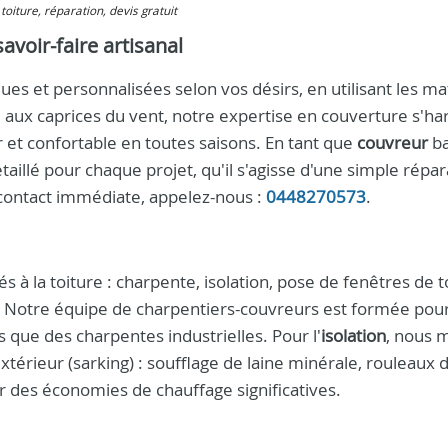
toiture, réparation, devis gratuit
avoir-faire artisanal
es et personnalisées selon vos désirs, en utilisant les ma
 aux caprices du vent, notre expertise en couverture s'h
 et confortable en toutes saisons. En tant que
couvreur
ba
taillé pour chaque projet, qu'il s'agisse d'une simple répa
contact immédiate, appelez-nous :
0448270573
.
 à la toiture : charpente, isolation, pose de fenêtres de to
é. Notre équipe de charpentiers-couvreurs est formée pou
s que des charpentes industrielles. Pour l'
isolation
, nous 
xtérieur (sarking) : soufflage de laine minérale, rouleaux d
ir des économies de chauffage significatives.