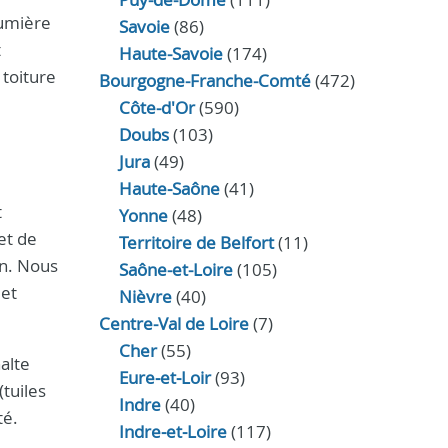
lumière
Savoie
(86)
t
Haute-Savoie
(174)
 toiture
Bourgogne-Franche-Comté
(472)
Côte-d'Or
(590)
Doubs
(103)
Jura
(49)
Haute‑Saône
(41)
t
Yonne
(48)
t de
Territoire de Belfort
(11)
on. Nous
Saône-et-Loire
(105)
 et
Nièvre
(40)
Centre-Val de Loire
(7)
Cher
(55)
alte
Eure‑et‑Loir
(93)
(tuiles
Indre
(40)
té.
Indre‑et‑Loire
(117)