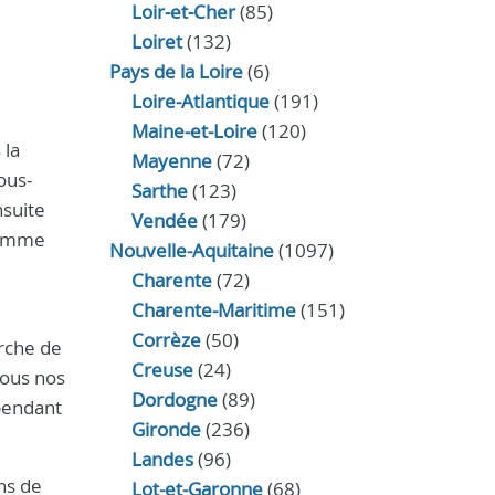
Loir‑et‑Cher
(85)
Loiret
(132)
Pays de la Loire
(6)
Loire-Atlantique
(191)
Maine-et-Loire
(120)
 la
Mayenne
(72)
ous-
Sarthe
(123)
nsuite
Vendée
(179)
 comme
Nouvelle-Aquitaine
(1097)
Charente
(72)
Charente-Maritime
(151)
Corrèze
(50)
erche de
Creuse
(24)
tous nos
Dordogne
(89)
 pendant
Gironde
(236)
Landes
(96)
ns de
Lot-et-Garonne
(68)