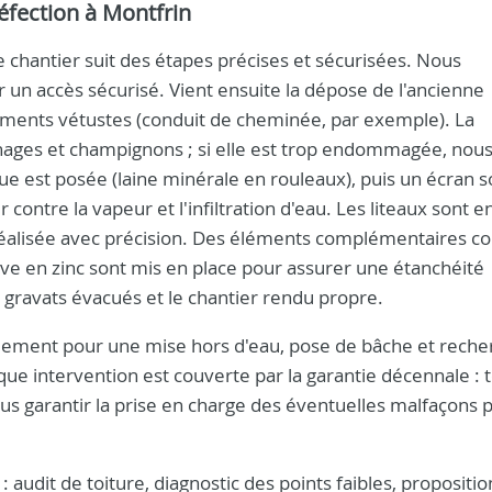
éfection à Montfrin
chantier suit des étapes précises et sécurisées. Nous
un accès sécurisé. Vient ensuite la dépose de l'ancienne
éléments vétustes (conduit de cheminée, par exemple). La
phages et champignons ; si elle est trop endommagée, nous
ue est posée (laine minérale en rouleaux), puis un écran s
 contre la vapeur et l'infiltration d'eau. Les liteaux sont e
est réalisée avec précision. Des éléments complémentaires
e rive en zinc sont mis en place pour assurer une étanchéité
 gravats évacués et le chantier rendu propre.
pidement pour une mise hors d'eau, pose de bâche et rech
aque intervention est couverte par la garantie décennale : 
us garantir la prise en charge des éventuelles malfaçons
dit de toiture, diagnostic des points faibles, propositio