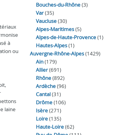
Bouches-du-Rhône
(3)
Var
(35)
Vaucluse
(30)
tériaux
Alpes-Maritimes
(5)
armonise
Alpes-de-Haute-Provence
(1)
sé à
Hautes-Alpes
(1)
ration ou
Auvergne-Rhône-Alpes
(1429)
Ain
(179)
Allier
(691)
Rhône
(892)
it,
Ardèche
(96)
r
Cantal
(31)
mettons
Drôme
(106)
e laine
Isère
(271)
Loire
(135)
Haute-Loire
(62)
Puy-de-Dôme
(111)