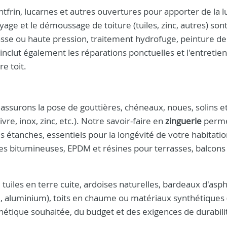
ntfrin, lucarnes et autres ouvertures pour apporter de la 
age et le démoussage de toiture (tuiles, zinc, autres) son
asse ou haute pression, traitement hydrofuge, peinture de
inclut également les réparations ponctuelles et l'entretien
e toit.
assurons la pose de gouttières, chéneaux, noues, solins e
vre, inox, zinc, etc.). Notre savoir-faire en
zinguerie
perme
 étanches, essentiels pour la longévité de votre habitati
bitumineuses, EPDM et résines pour terrasses, balcons
tuiles en terre cuite, ardoises naturelles, bardeaux d'asph
isé, aluminium), toits en chaume ou matériaux synthétiques 
hétique souhaitée, du budget et des exigences de durabili